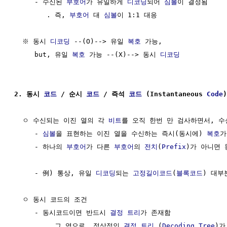
     - 수신된 
부호어
가 유일하게 
디코딩
되어 
심볼
이 결정됨

        . 즉, 
부호어
 대 
심볼
이 1:1 대응

  ※ 동시 
디코딩
 --(O)--> 유일 
복호
 가능, 

     but, 유일 
복호
 가능 --(X)--> 동시 
디코딩
2. 동시 
코드
 / 순시 
코드
 / 즉석 
코드
 (Instantaneous 
Code
)
  ㅇ 수신되는 이진 열의 각 
비트
를 오직 한번 만 검사하면서, 수
     - 
심볼
을 표현하는 이진 열을 수신하는 즉시(동시에) 
복호
가
     - 하나의 
부호어
가 다른 
부호어
의 
전치
(
Prefix
)가 아니면 
     - 例) 통상, 유일 
디코딩
되는 
고정길이코드
(
블록코드
) 대부
  ㅇ 동시 코드의 조건

     - 동시코드이면 반드시 
결정 트리
가 존재함

        . 그 역으로, 정상적인 
결정 트리
 (
Decoding Tree
)가