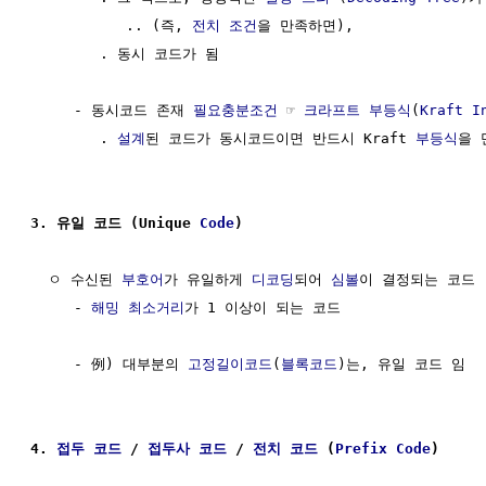
           .. (즉, 
전치 조건
을 만족하면), 

        . 동시 코드가 됨

     - 동시코드 존재 
필요충분조건
 ☞ 
크라프트 부등식
(
Kraft I
        . 
설계
된 코드가 동시코드이면 반드시 Kraft 
부등식
을 
3. 유일 코드 (Unique 
Code
)
  ㅇ 수신된 
부호어
가 유일하게 
디코딩
되어 
심볼
이 결정되는 코드

     - 
해밍 최소거리
가 1 이상이 되는 코드

     - 例) 대부분의 
고정길이코드
(
블록코드
)는, 유일 코드 임

4. 
접두 코드
 / 
접두사 코드
 / 
전치 코드
 (
Prefix Code
)