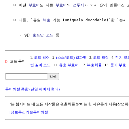
  ㅇ 어떤 
부호어
도 다른 
부호어
의 
접두사
가 되지 않게 만들어진 코
  ㅇ 때론, `유일 
복호
 가능 (uniquely decodable)`한 `순시
     - 例) 
호프만 코드
1.
코드 용어
2.
(소스/코드) 알파벳
3.
코드 확장
4.
전치 코
▷
코드 용어
변 길이 코드
11.
유효 부호어
12.
부호화율
13.
등가 부호
검색
용어해설 종합 (단일 페이지 형태)
"본 웹사이트 내 모든 저작물은 원출처를 밝히는 한 자유롭게 사용(상업화
[정보통신기술용어해설]