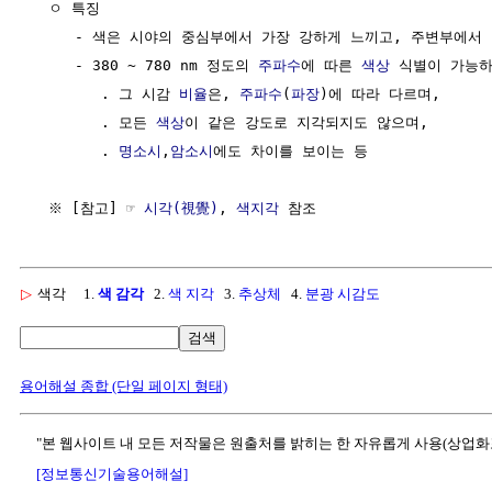
  ㅇ 특징

     - 색은 시야의 중심부에서 가장 강하게 느끼고, 주변부에서 
     - 380 ~ 780 nm 정도의 
주파수
에 따른 
색상
 식별이 가능하
        . 그 시감 
비율
은, 
주파수
(
파장
)에 따라 다르며,

        . 모든 
색상
이 같은 강도로 지각되지도 않으며,

        . 
명소시
,
암소시
에도 차이를 보이는 등

  ※ [참고] ☞ 
시각(視覺)
, 
색지각
▷
색각
1.
색 감각
2.
색 지각
3.
추상체
4.
분광 시감도
검색
용어해설 종합 (단일 페이지 형태)
"본 웹사이트 내 모든 저작물은 원출처를 밝히는 한 자유롭게 사용(상업화
[정보통신기술용어해설]