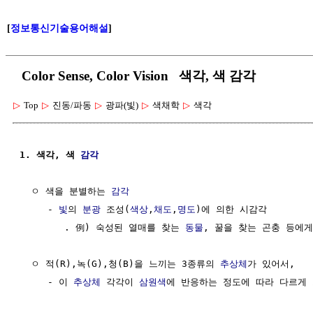
[
정보통신기술용어해설
]
Color Sense, Color Vision 색각, 색 감각
▷
Top
▷
진동/파동
▷
광파(빛)
▷
색채학
▷
색각
1. 색각, 색 
감각
  ㅇ 색을 분별하는 
감각
     - 
빛
의 
분광
 조성(
색상
,
채도
,
명도
)에 의한 시감각

        . 例) 숙성된 열매를 찾는 
동물
, 꿀을 찾는 곤충 등에게
  ㅇ 적(R),녹(G),청(B)을 느끼는 3종류의 
추상체
가 있어서,

     - 이 
추상체
 각각이 
삼원색
에 반응하는 정도에 따라 다르게 