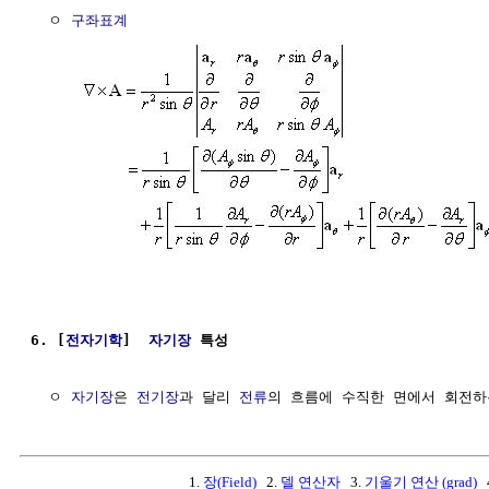
  ㅇ 
구좌표계
6. [
전자기학
]  
자기장
 특성
  ㅇ 
자기장
은 
전기장
과 달리 
전류
의 흐름에 수직한 면에서 회전하
1.
장(Field)
2.
델 연산자
3.
기울기 연산 (grad)
4