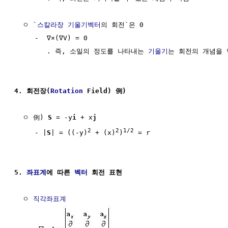
  ㅇ `
스칼라장
기울기벡터
의 회전`은 0

     -  ∇×(∇V) = 0

        . 즉, 소밀의 정도를 나타내는 
기울기
는 회전의 개념을 
4. 회전장(
Rotation
 Field) 例)
  ㅇ 例) 
S
 = -y
i
 + x
j
2
2
1/2
     - |
S
| = ((-y)
 + (x)
)
 = r

5. 
좌표계
에 따른 
벡터
 회전 표현
  ㅇ 
직각좌표계