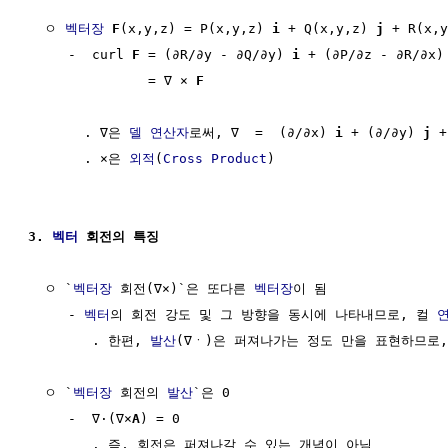
  ㅇ 
벡터장
F
(x,y,z) = P(x,y,z) 
i
 + Q(x,y,z) 
j
 + R(x,y
     -  curl 
F
 = (∂R/∂y - ∂Q/∂y) 
i
 + (∂P/∂z - ∂R/∂x)
               = ∇ × 
F
       . ∇은 
델 연산자
로써, ∇  =  (∂/∂x) 
i
 + (∂/∂y) 
j
 +
       . ×은 
외적
(
Cross Product
) 

3. 
벡터
 회전의 특징
  ㅇ `
벡터장
 회전(∇×)`은 또다른 
벡터장
이 됨

     - 
벡터
의 회전 강도 및 그 방향을 동시에 나타내므로, 컬 
        . 한편, 
발산
(∇ㆍ)은 퍼져나가는 정도 만을 표현하므로,
  ㅇ `
벡터장
 회전의 
발산
`은 0

     -  ∇·(∇×
A
) = 0

        . 즉, 회전은 퍼져나갈 수 있는 개념이 아님
