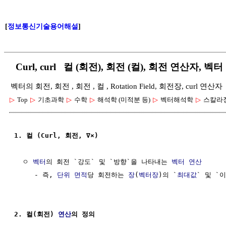
[
정보통신기술용어해설
]
Curl, curl 컬 (회전), 회전 (컬), 회전 연산자, 벡
벡터의 회전, 회전 , 회전 , 컬 , Rotation Field, 회전장, curl 연산자
▷
Top
▷
기초과학
▷
수학
▷
해석학 (미적분 등)
▷
벡터해석학
▷
스칼라장
1. 컬 (Curl, 회전, ∇×)
  ㅇ 
벡터
의 회전 `강도` 및 `방향`을 나타내는 
벡터 연산
     - 즉, 
단위
면적
당 회전하는 
장
(
벡터장
)의 `
최대값
` 및 `이
2. 컬(회전) 
연산
의 정의