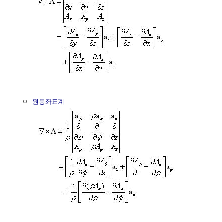
  ㅇ 
원통좌표계