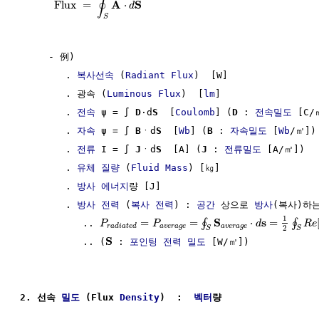
∮
A
S
Flux
=
⋅
d
S
     - 例) 

        . 
복사선속
 (
Radiant Flux
)  [W]

        . 광속 (
Luminous Flux
)  [
lm
]

        . 
전속
 ψ = ∫ 
D
·d
S
  [
Coulomb
] (
D
 : 
전속밀도
 [C/
        . 
자속
 ψ = ∫ 
B
ㆍd
S
  [
Wb
] (
B
 : 
자속밀도
 [
Wb
/㎡])

        . 
전류
 I = ∫ 
J
ㆍd
S
  [A] (
J
 : 
전류밀도
 [A/㎡])

        . 
유체
질량
 (
Fluid
Mass
) [㎏]

        . 
방사
에너지
량 [J] 

        . 
방사 전력
 (
복사 전력
) : 
공간
 상으로 
방사
(복사)하
1
S
s
=
=
⋅
=
∮
∮
           .. 
P
P
d
R
e
a
v
e
r
a
g
e
a
v
e
r
a
g
e
r
a
d
i
a
t
e
d
2
S
S
S
           .. (
 : 
포인팅 전력 밀도
 [W/㎡])

2. 선속 
밀도
 (Flux 
Density
)  :  
벡터
량 