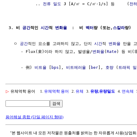
           .. 
전류 밀도
J
 [A/㎡ = C/㎡·1/s] 등     (
전
3. 비 
공간
적인 
시간
적 
변화율
  :  비 
벡터
량 (또는,
스칼라
량)
  ㅇ 
공간
적인 요소를 고려하지 않고, 단지 
시간
적 
변화율
 만을 고
     - Flux(束)이라 하지 않고, 발생율/
변화율
(
Rate
) 등 비(
     - 例) 
비트율
 [
bps
], 
비트에러율
 [
ber
], 
호량
 (
트래픽 밀
▷
유체역학 용어
1.
유체역학 용어
2.
유체
3.
유량,유량밀도
4.
연속체
5
검색
용어해설 종합 (단일 페이지 형태)
"본 웹사이트 내 모든 저작물은 원출처를 밝히는 한 자유롭게 사용(상업화