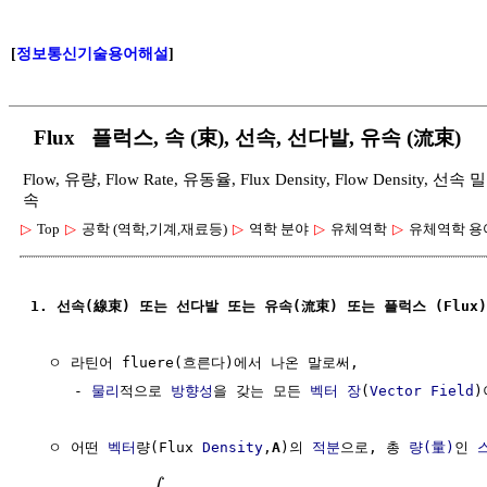
[
정보통신기술용어해설
]
Flux 플럭스, 속 (束), 선속, 선다발, 유속 (流束)
Flow, 유량, Flow Rate, 유동율, Flux Density, Flow Dens
속
▷
Top
▷
공학 (역학,기계,재료등)
▷
역학 분야
▷
유체역학
▷
유체역학 용
1. 선속(線束) 또는 선다발 또는 유속(流束) 또는 플럭스 (Flux) 
  ㅇ 라틴어 fluere(흐른다)에서 나온 말로써, 

     - 
물리
적으로 
방향성
을 갖는 모든 
벡터 장
(
Vector Field
)
  ㅇ 어떤 
벡터
량(Flux 
Density
,
A
)의 
적분
으로, 총 
량(量)
인 