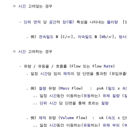
  ㅇ 
시간
 고려않는 경우

     - 
단위
면적
 당 
공간
적 
장(場)
 특성을 나타내는 
물리량
  [1
        . 例) 
전속밀도
D
 [C/㎡], 
자속밀도
B
 [
Wb
/㎡], 
방사
  ㅇ 
시간
 고려하는 경우

     - 유량 / 유동율 / 흐름률 (Flow 또는 Flow 
Rate
)     
        . 일정 
시간
당 임의 
체적
의 양 단면을 통과한 (유입유출
        . 例) 
질량
 유량 (
Mass
 Flow)   :  ρvA (
밀도
 x 
속
           .. 일정 
시간
동안 이동하는(
유동
하는) 
유체
질량
 (
           .. 
단위
시간
 당 단면을 통해 흐르는 
질량
        . 例) 
체적
 유량 (
Volume
 Flow)  :  vA (
속도
 x 단
           .. 일정 
시간
동안 이동하는(
유동
하는) 
유체
부피
 (