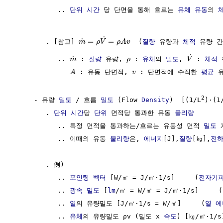
           .. 
단위
시간
 당 단면을 통해 흐르는 
유체 유동
의 
˙
=
=
˙
        . [참고] 
  (
질량
 유량과 
체적
 유량 간
m
ρ
V
ρ
A
v
˙
˙
           .. 
 : 
질량
 유량, 
 : 
유체
의 
밀도
, 
 : 
체적
 
m
ρ
V
 : 유동 단면적, 
 : 단면적에 수직한 
평균
 유
A
v
2
     - 유량 
밀도
 / 흐름 
밀도
 (Flow 
Density
)  [(1/L
)·(1/
        . 
단위
시간
당 
단위
 면적당 통과한 유동 
물리량
           .. 특정 면적을 통과하는/흐르는 유동성 면적 
밀도
 
           .. 이때의 유동 
물리량
은, 
에너지
[J],
질량
[㎏],
전
        . 例) 

           .. 
포인팅 벡터
 [W/㎡ = J/㎡·1/s]     (
전자기
           .. 
광속 밀도
 [
lm
/㎡ = W/㎡ = J/㎡·1/s]     (
           .. 
열
의 유량밀도 [J/㎡·1/s = W/㎡]     (
열 에
           .. 
유체
의 유량밀도 ρv (밀도 x 
속도
) [㎏/㎡·1/s