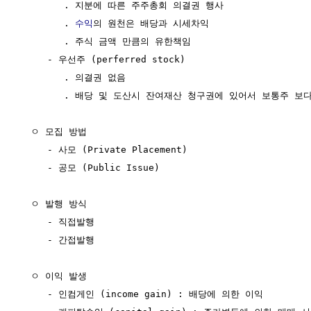
        . 지분에 따른 주주총회 의결권 행사

        . 
수익
의 원천은 배당과 시세차익

        . 주식 금액 만큼의 유한책임

     - 우선주 (perferred stock)

        . 의결권 없음

        . 배당 및 도산시 잔여재산 청구권에 있어서 보통주 보다
  ㅇ 모집 방법

     - 사모 (Private Placement)

     - 공모 (Public Issue)

  ㅇ 발행 방식 

     - 직접발행

     - 간접발행

  ㅇ 이익 발생

     - 인컴게인 (income gain) : 배당에 의한 이익
