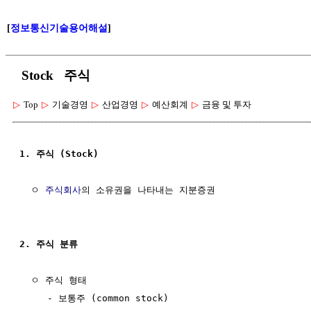
[
정보통신기술용어해설
]
Stock 주식
▷
Top
▷
기술경영
▷
산업경영
▷
예산회계
▷
금융 및 투자
1. 주식 (Stock)
  ㅇ 
주식회사
의 소유권을 나타내는 지분증권

2. 주식 분류
  ㅇ 주식 형태 

     - 보통주 (common stock) 
