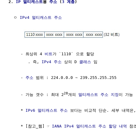
2. 
IP 멀티캐스트
용 
주소
 (
3 계층
)
  ㅇ 
IPv4 멀티캐스트 주소
     - 최상위 4 
비트
가 `1110` 으로 할당

        . 즉, 
IPv4 주소
 상의 D 
클래스
 임

     - 
주소
 범위 : 224.0.0.0 ~ 239.255.255.255 

28
     - 가능 갯수 : 최대 2
개의 
멀티캐스트
주소 지정
이 가능

     * 
IPv6 멀티캐스트 주소
 보다는 비교적 단순. 세부 내역은,
     * [참고_웹] ☞ 
IANA IPv4 멀티캐스트 주소 할당 내역
 참조