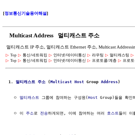
[
정보통신기술용어해설
]
Multicast Address 멀티캐스트 주소
멀티캐스트 IP 주소, 멀티캐스트 Ethernet 주소, Multicast Addressi
▷
Top
▷
통신/네트워킹
▷
인터넷/데이터통신
▷
라우팅
▷
멀티캐스팅
▷
▷
Top
▷
통신/네트워킹
▷
인터넷/데이터통신
▷
프로토콜/계층
▷
프로토
1. 
멀티캐스트
주소
 (
Multicast
Host
 Group 
Address
)
  ㅇ 
멀티캐스트
 그룹에 참여하는 구성원(
Host
 Group)들을 확인
  ㅇ 이 
주소
로 
전송
하게되면, 이에 참여하는 여러 
호스트
들이 이