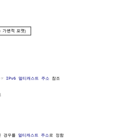
☞ 
IPv6 멀티캐스트 주소
 참조



인 경우를 
멀티캐스트
주소
로 정함
