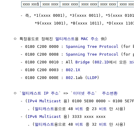
     - 즉, *1(xxxx 0001), *3(xxxx 0011), *5(xxxx 0101
           *9(xxxx 1001), *B(xxxx 1011), *D(xxxx 1
  ㅇ 특정용도로 정해진 
멀티캐스트
용 
MAC 주소
 例)

     - 0180 C200 0000 : 
Spanning Tree Protocol
 (for 
     - 0180 C200 0008 : 
Spanning Tree Protocol
 (for 
     - 0180 C200 0010 : All 
Bridge
 (
802.1D
에서 모든 
브
     - 0180 C200 0003 : 
802.1X
     - 0180 C200 000E : 
802
.1ab (
LLDP
)

  ㅇ `
멀티캐스트
IP 주소
` => `
이더넷 주소
`  
주소변환
     - (
IPv4
Multicast
 용) 0100 5E00 0000 ~ 0100 5E7F
        . (
멀티캐스트
용으로 48 
비트
 중 23 
비트
 만 사용)

     - (
IPv6
Multicast
 용) 3333 xxxx xxxx

        . (
멀티캐스트
용으로 48 
비트
 중 32 
비트
 만 사용)