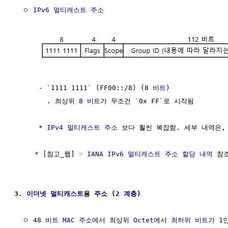
  ㅇ 
IPv6 멀티캐스트 주소
      - `1111 1111` (FF00::/8) (8 
비트
) 

        . 최상위 8 
비트
가 무조건 `0x FF`로 시작됨

      * 
IPv4 멀티캐스트 주소
 보다 훨씬 복잡함. 세부 내역은, 
     * [참고_웹] ☞ 
IANA IPv6 멀티캐스트 주소 할당 내역
 참조
3. 
이더넷
멀티캐스트
용 
주소
 (
2 계층
)
  ㅇ 48 
비트
MAC 주소
에서 최상위 
Octet
에서 
최하위 비트
가 1