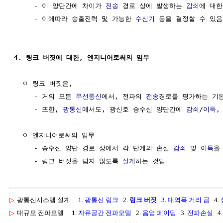
     - 이 양단간에 차이가 
전송
 경로 상에 발생하는 
감쇠
에 대한
     - 이에따라 송출전력 및 가능한 
수신기
 등을 결정할 수 있음

4. 링크 버짓에 대한, 엔지니어로써의 임무
  ㅇ 링크 버짓은,

     - 거의 모든 
무선통신
에서, 전파의 
전송
경로를 평가하는 기본
     - 또한, 
광통신
에서도, 광신호 송수신 양단간에 
감쇠
/
이득
,
  ㅇ 엔지니어로써의 임무

     - 송수신 양단 경로 상에서 각 단계의 손실 
감쇠
 및 
이득
을
     - 링크 버짓을 넘지 않도록 
설계
▷
광통신시스템 설계
1.
광통신 링크
2.
링크 버짓
3.
대역폭 거리 곱
4.
▷
대규모 전파모델
1.
자유공간 전파모델
2.
음영 페이딩
3.
전파손실
4