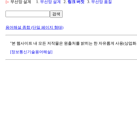
▷
무선망 설계
1.
무선망 설계
2.
링크 버짓
3.
무선망 품질
검색
용어해설 종합 (단일 페이지 형태)
"본 웹사이트 내 모든 저작물은 원출처를 밝히는 한 자유롭게 사용(상업화
[정보통신기술용어해설]