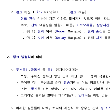
  ㅇ 
링크
 마진 (
Link
 Margin)  :  (
링크
 여유)

     - 
링크
전송
 성능이 기준 이하로 떨어지지 않도록 미리 확보
     - 주로, 
전력
 여유량을 말함.  때론, 
비트오류율
, 
상승시간
        . 例 1) 
전력
 여유 (
Power
 Margin) : 
전력 손실
을 
        . 例 2) 
지연
 여유 (
Delay
 Margin) : 전달 
시간
 등
2. 
링크
방정식
의 의미
  ㅇ 
무선통신
,
광통신
 등 
통신
 엔지니어에게는,

     - 보통, 주어진 송수신 양단 간에 어떤 장비 구성이 적절한가?
     - 주어진 장비 구성으로 최대 
전송
거리는 어느 정도인가? 등
     - 또는, 
통신
을 하는 쌍방이 어느 정도 거리까지 커버를 하는
     - 그러려면 출력은 얼마나 해야되는지, 
안테나
는 어떤 것을 
  ㅇ 이러한 질문들에 대해, 하나의 계산식 즉 송수신 간에 
링크