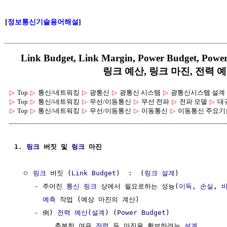
[
정보통신기술용어해설
]
Link Budget, Link Margin, Power Budget, 
링크 예산, 링크 마진, 전력 예
▷
Top
▷
통신/네트워킹
▷
광통신
▷
광통신 시스템
▷
광통신시스템 설계
▷
Top
▷
통신/네트워킹
▷
무선/이동통신
▷
무선 전파
▷
전파 모델
▷
대
▷
Top
▷
통신/네트워킹
▷
무선/이동통신
▷
이동통신
▷
이동통신 주요기
1. 
링크
 버짓 및 
링크
 마진
  ㅇ 
링크
 버짓 (
Link
Budget
)  :  (
링크
설계
)

     - 주어진 
통신 링크
 상에서 필요로하는 성능(
이득
, 
손실
, 
예측
 작업 (예상 마진의 계산)

     - 例) 
전력
예산
(
설계
) (
Power
Budget
)

        . 충분한 여유 
전력
 등 마진을 확보하려는 
설계