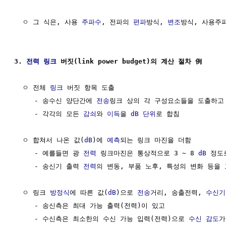
  ㅇ 그 식은, 사용 
주파수
, 전파의 
편파
방식, 
변조
방식, 사용주
3. 
전력
링크
 버짓(link power budget)의 계산 절차 例
  ㅇ 전체 
링크
 버짓 항목 도출

     - 송수신 양단간에 
전송
링크 상의 각 구성요소들을 도출하고

     - 각각의 모든 
감쇠
와 
이득
을 
dB
단위
로 합침

  ㅇ 합쳐서 나온 값(
dB
)에 
예측
되는 링크 마진을 더함

     - 예를들면 광 
전력
 링크마진은 통상적으로 3 ~ 8 
dB
 정도
     - 송신기 출력 
전력
의 변동, 부품 노후, 특성의 변화 등을 
  ㅇ 링크 
방정식
에 따른 값(
dB
)으로 
전송
거리, 송출전력, 
수신기
     - 송신측은 최대 가능 출력(전력)이 있고

     - 수신측은 최소한의 수신 가능 입력(전력)으로 
수신 감도
가