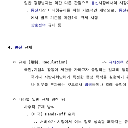
     - 일반 경쟁법과는 약간 다른 관점으로 
통신
시장에서의 시장
        . 
통신
시장 비대칭규제를 위한 기초적인 개념으로, 
통신
          에서 별도 기준을 마련하여 규제 시행

        . 
상호접속
 규제 등

4. 
통신
 규제
  ㅇ 규제 (規制, Regulation)               => 
규제정책
 
     - 국민,기업의 활동에 제한을 가하고자 규정되는 일체의 행정
        . 국가나 지방자치단체가 특정한 행정 목적을 실현하기 
          나 의무를 부과하는 것으로서 
법령
등이나 조례·규칙에 
  ㅇ 나라별 일반 규제 원칙 例

     - 사후적 규제 방식

        . (미국) Hands-off 원칙

           .. 서비스가 시장에서 어느 정도 성숙할 때까지는 규