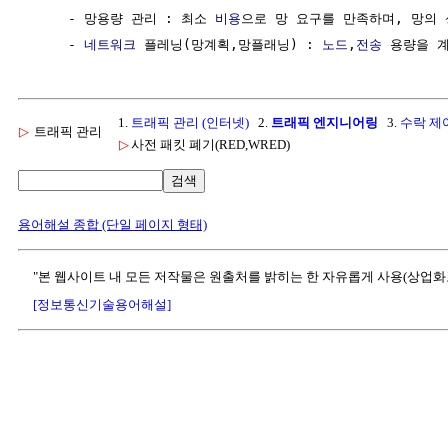
     - 망용량 관리 : 최소 
비용
으로 망 요구를 만족하며, 망의 
     - 
네트워크
 플레닝(망계획,망플래닝) : 
노드
,
전송
 용량을 
1.
트래픽 관리 (인터넷)
2.
트래픽 엔지니어링
3.
수락 제
▷
트래픽 관리
▷
사전 패킷 폐기(RED,WRED)
검색
용어해설 종합 (단일 페이지 형태)
"본 웹사이트 내 모든 저작물은 원출처를 밝히는 한 자유롭게 사용(상업화
[정보통신기술용어해설]