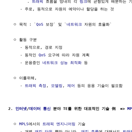
        . 
트래픽
 흐름을 망내의 각 
링크
에 균형있게 배분하는 기
     - 주로, 동적으로 자원의 예약이나 할당을 하는 것

  ㅇ 목적 : `
QoS
 보장` 및 `
네트워크
 자원의 효율화`

  ㅇ 활동 구분 

     - 동적으로, 경로 지정

     - 동적인 
QoS
 요구에 따라 자원 계획

     - 운용중인 
네트워크 성능
최적화
 등

  ㅇ 이를위해,

     - 
트래픽
측정
, 
모델링
, 
제어
 등의 응용 기술이 필요함

2. 
인터넷
/
데이터 통신
 분야 TE를 위한 대표적인 기술 例  => 
MP
  ㅇ 
MPLS
에서의 
트래픽
엔지니어링
 기술

     - 개별 
패킷
단위
 뿐만 아니라, 
패킷 흐름
에 대해서도 
트래