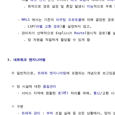
        . 최적으로 경로 설정 및 혼잡 발생시 
지능
적으로 우회 
     - 
MPLS
 에서는 기존의 
라우팅 프로토콜
에 의해 결정된 경로
        . LSP(
라벨 교환 경로
)를 설정하지 않고,

     - 관리자가 선택적으로 Explicit 
Route
(명시적 경로)를 설
        . 망 자원을 적절하게 할당할 수 있게 함

3. 
네트워크
엔지니어링
  ※ 일반적으로, 
트래픽
엔지니어링
에 포함되는 개념으로 보고있음
  ㅇ 망 시설에 대한 
품질관리
     - 서비스 지역에 원할한 
호(呼)
 처리를 위해, 
통신
/교환 시
  ㅇ 구분 

     - 
트래픽 관리
 : 
부하
 조절 실패 등 모든 상황에서, 망의 