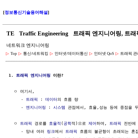
[
정보통신기술용어해설
]
TE Traffic Engineering 트래픽 엔지니어링, 트
네트워크 엔지니어링
▷
Top
▷
통신/네트워킹
▷
인터넷/데이터통신
▷
인터넷 QoS
▷
트래픽 관
1. 
트래픽
엔지니어링
 이란?
  ㅇ 여기서, 

     - 
트래픽
 : 
데이터
의 흐름 량

     - 
엔지니어링
 : 
시스템
 관점에서, 효율,성능 등에 중점을 두
  ㅇ 
트래픽
 경로를 
효율적
(
공학
적)으로 
제어
하며, 
트래픽
 전반에
     - 망내 여러 
링크
에서 
트래픽
 흐름의 불균형이 초래되는 혼잡