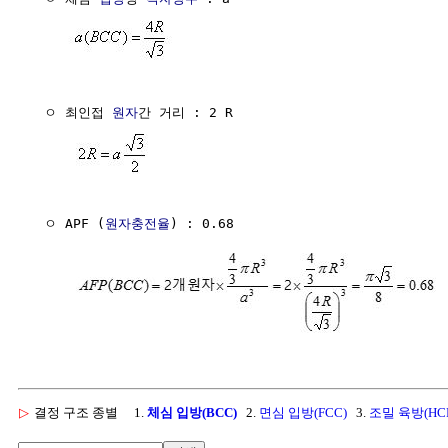
  ㅇ 최인접 
원자
간 거리 : 2 R

  ㅇ APF (
원자충전율
) : 0.68

▷
결정 구조 종별
1.
체심 입방(BCC)
2.
면심 입방(FCC)
3.
조밀 육방(HC