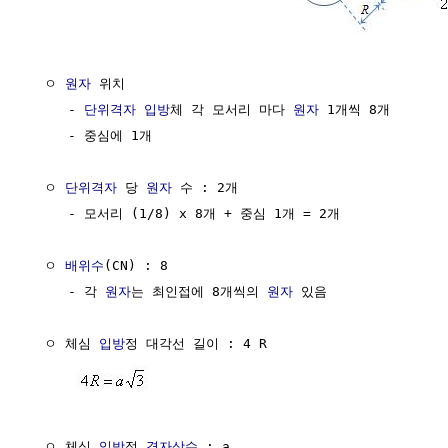
  ㅇ 
원자
 위치 

     - 
단위격자
입방
체 각 모서리 마다 
원자
 1개씩 8개

     - 중심에 1개

  ㅇ 
단위격자
 당 
원자
 수 : 2개

     - 모서리 (1/8) x 8개 + 중심 1개 = 2개

  ㅇ 
배위수
(CN) : 8

     - 각 
원자
는 최인접에 8개씩의 
원자
 있음

  ㅇ 체심 
입방
정 대각선 길이 : 4 R

  ㅇ 체심 
입방
정 
격자상수
 : a
