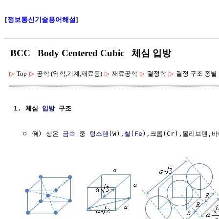
[
정보통신기술용어해설
]
BCC Body Centered Cubic 체심 입방
▷
Top
▷
공학 (역학,기계,재료등)
▷
재료공학
▷
결정학
▷
결정 구조 종별
1. 체심 
입방
 구조
  ㅇ 例) 상온 
금속
 중 
텅스텐
(W),
철(Fe)
,크롬(Cr),몰리브덴,바