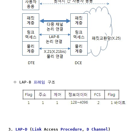
  ㅇ LAP-B 
프레임
 구조

3. 
LAP-D
 (
Link
 Access 
Procedure
, 
D Channel
)