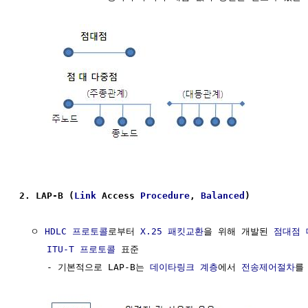
2. LAP-B (
Link
 Access 
Procedure
, 
Balanced
)
  ㅇ 
HDLC
프로토콜
로부터 
X.25
패킷교환
을 위해 개발된 
점대점
ITU-T
프로토콜
 표준

     - 기본적으로 LAP-B는 
데이타링크 계층
에서 
전송제어절차
를 