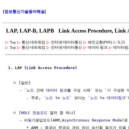
[
정보통신기술용어해설
]
LAP, LAP-B, LAPB Link Access Procedure, Link 
▷
Top
▷
통신/네트워킹
▷
인터넷/데이터통신
▷
패킷교환(PSN)
▷
X.25
▷
Top
▷
통신/네트워킹
▷
인터넷/데이터통신
▷
데이터 링크
▷
데이터링
1. LAP (
Link
 Access 
Procedure
)
  ㅇ [일반]

     - `
노드
 간에 
데이터 링크
를 구성 시에` 또는 `기 구성된 
        . 주로, `
노드
 to 
노드
` 보다는 `
노드
 to 
데이터링크
`
  ㅇ [
HDLC 전송모드
 절차 중 하나]

     - 
비동기
응답모드(ARM,
Asynchronous Response Mode
)로
        * ARM : 종국이 주국의 개입 없이 송신할 필요가 있을