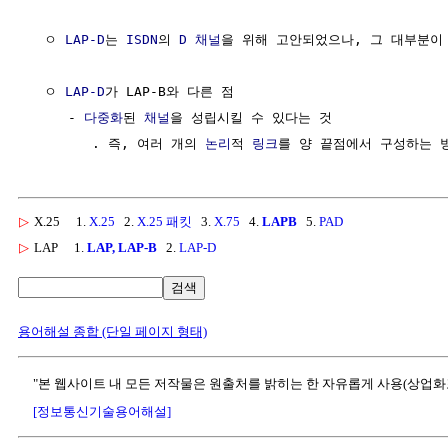
  ㅇ 
LAP-D
는 
ISDN
의 
D 채널
을 위해 고안되었으나, 그 대부분이 L
  ㅇ 
LAP-D
가 LAP-B와 다른 점

     - 
다중화
된 
채널
을 성립시킬 수 있다는 것

        . 즉, 여러 개의 
논리
적 
링크
▷
X.25
1.
X.25
2.
X.25 패킷
3.
X.75
4.
LAPB
5.
PAD
▷
LAP
1.
LAP, LAP-B
2.
LAP-D
검색
용어해설 종합 (단일 페이지 형태)
"본 웹사이트 내 모든 저작물은 원출처를 밝히는 한 자유롭게 사용(상업화
[정보통신기술용어해설]