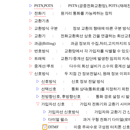
▷
PSTN,POTS
:
PSTN (공중전화교환망), POTS (재
▷
전화기
:
원거리 통화를 가능케하는 장치
▷
교환기초
▷
교환방식 구분
:
정보 교환의 형태에 따른 구분 방식
▷
교환기
:
전화교환회선 상호 간을 연결하는 회선교
▷
과금(Billing)
:
과금 정보의 수집,처리,고지까지의 
▷
번호방식
:
교환망에서 각 가입자를 식별할 수 있도
▷
트래픽
:
교환기/중계선 집단에 발생한 임의의 지속
▷
중계선/루트
:
다수의 회선 설비가 소수의 중계선 설
▽
신호방식
:
두 지점 간 정보전달시, 원래 정보 이외
▷
신호방식
:
신호 정보 전달 방식
▷
선택신호
:
통화 상대(통화로)를 지정하기 위한
▷
전방향신호, 후방향신호
:
통화 경로 설정 시 
▽
가입자선 신호
:
가입자 전화기와 교환기 사이
▷
가입자선 신호방식
:
가입자와 교환기 간 
▷
다이얼 펄스
:
과거 구형 전화기 다이얼(로
▽
DTMF
:
이중 주파수로 구성된 터치톤 신호