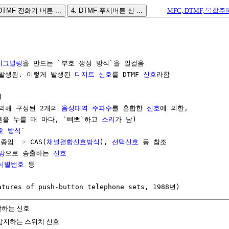
 DTMF 전화기 버튼 ...
4. DTMF 푸시버튼 신 ...
MFC, DTMF, 복합주
시그널링
을 만드는 `부호 생성 방식`을 일컬음

발생됨. 이렇게 발생된 
디지트
신호
를 DTMF 
신호
라함



 의해 구성된 2개의 
음성대역
주파수
를 혼합한 
신호
에 의한,

튼을 누를 때 마다, `삐뽀`하고 
소리
가 남)

호 방식
`

종임  ☞ CAS(
채널결합신호방식
), 
선택신호
 등 참조

망
으로 송출하는 
신호
식별번호
 등

atures of push-button telephone sets, 1988년)
달하는 신호
감지하는 스위치 신호