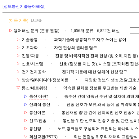
[
정보통신기술용어해설
]
(이동 기록)
DTMF
▷
용어해설 분류 (분류 펼침)
: 1,656개 분류 6,822건 해설
▷
기술공통
:
과학기술에 공통적으로 자주 쓰이는 용어
▷
기초과학
:
자연 현상의 원리를 탐구
▷
진동/파동
:
진동 및 비국지적인 전파 현상 (빛,소리,지진 등)
▷
신호/시스템
:
신호 (정보를 지닌 것), 시스템 (조직화된 집합
▷
전기전자공학
:
전기적 거동에 대한 일체의 현상 탐구
▷
방송/멀티미디어/정보이론
:
다양한 정보의 생성,전달,표현
▽
통신/네트워킹
:
약속된 절차로 정보를 주고받는 제반 기술
▷
통신 이란?
:
송수신 간에 약속된 수단 및 절차에 의해 
▷
신뢰적 통신
:
전송 신호가 오류,왜곡 등에 덜 취약토록 
▷
통신이론
:
통신채널 양 단 간에 신뢰적인 신호 전송에
▷
선로/전송
:
통신을 위한 신호의 전송 기술 및 관련 설비
▷
통신망
:
노드,링크들로 구성되어 표현되는 하나의 시
▽
회선교환(PSTN)
:
회선 연결성 위주의 재래의 교환방식