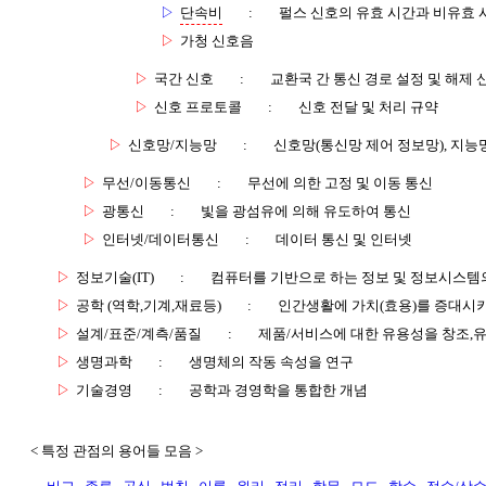
▷
단속비
:
펄스 신호의 유효 시간과 비유효 
▷
가청 신호음
▷
국간 신호
:
교환국 간 통신 경로 설정 및 해제 
▷
신호 프로토콜
:
신호 전달 및 처리 규약
▷
신호망/지능망
:
신호망(통신망 제어 정보망), 지능
▷
무선/이동통신
:
무선에 의한 고정 및 이동 통신
▷
광통신
:
빛을 광섬유에 의해 유도하여 통신
▷
인터넷/데이터통신
:
데이터 통신 및 인터넷
▷
정보기술(IT)
:
컴퓨터를 기반으로 하는 정보 및 정보시스템의
▷
공학 (역학,기계,재료등)
:
인간생활에 가치(효용)를 증대시
▷
설계/표준/계측/품질
:
제품/서비스에 대한 유용성을 창조,
▷
생명과학
:
생명체의 작동 속성을 연구
▷
기술경영
:
공학과 경영학을 통합한 개념
< 특정 관점의 용어들 모음 >