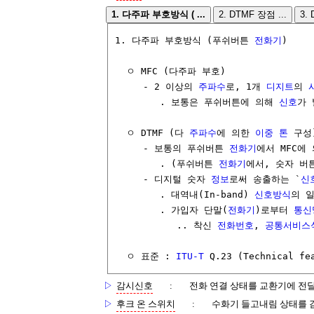
1. 다주파 부호방식 ( ...
2. DTMF 장점 ...
3.
1. 다주파 부호방식 (푸쉬버튼 
전화기
)

  ㅇ MFC (다주파 부호)

     - 2 이상의 
주파수
로, 1개 
디지트
의 
        . 보통은 푸쉬버튼에 의해 
신호
가 
  ㅇ DTMF (다 
주파수
에 의한 
이중 톤
 구성)
     - 보통의 푸쉬버튼 
전화기
에서 MFC에
        . (푸쉬버튼 
전화기
에서, 숫자 버
     - 디지털 숫자 
정보
로써 송출하는 `
신
        . 대역내(In-band) 
신호방식
의 일
        . 가입자 단말(
전화기
)로부터 
통신
           .. 착신 
전화번호
, 
공통서비스
  ㅇ 표준 : 
ITU-T
 Q.23 (Technical fe
▷
감시신호
:
전화 연결 상태를 교환기에 전
▷
후크 온 스위치
:
수화기 들고내림 상태를 