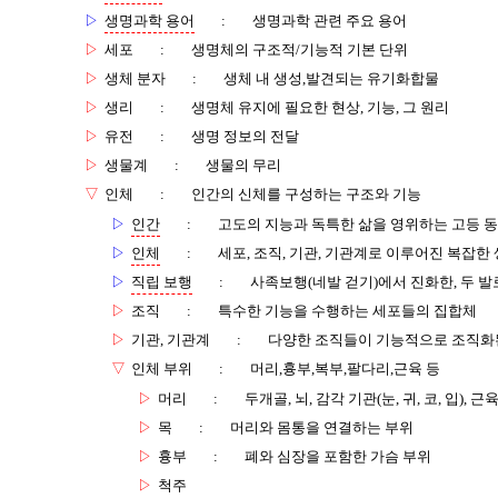
▷
생명과학 용어
:
생명과학 관련 주요 용어
▷
세포
:
생명체의 구조적/기능적 기본 단위
▷
생체 분자
:
생체 내 생성,발견되는 유기화합물
▷
생리
:
생명체 유지에 필요한 현상, 기능, 그 원리
▷
유전
:
생명 정보의 전달
▷
생물계
:
생물의 무리
▽
인체
:
인간의 신체를 구성하는 구조와 기능
▷
인간
:
고도의 지능과 독특한 삶을 영위하는 고등 
▷
인체
:
세포, 조직, 기관, 기관계로 이루어진 복잡한
▷
직립 보행
:
사족보행(네발 걷기)에서 진화한, 두 발
▷
조직
:
특수한 기능을 수행하는 세포들의 집합체
▷
기관, 기관계
:
다양한 조직들이 기능적으로 조직화
▽
인체 부위
:
머리,흉부,복부,팔다리,근육 등
▷
머리
:
두개골, 뇌, 감각 기관(눈, 귀, 코, 입),
▷
목
:
머리와 몸통을 연결하는 부위
▷
흉부
:
폐와 심장을 포함한 가슴 부위
▷
척주