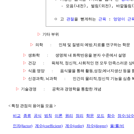
     - 모음(내전), 벌림(외전), 바깥돌림
  ㅇ 고 
관절
을 뻗게하는 
근육
 : 
엉덩이 근
▷
기타 부위
▷
의학
:
인체 및 질병의 예방,치료를 연구하는 학문
▷
생화학
:
생명체 내 화학반응을 분자 수준에서 설명
▷
건강
:
육체적, 정신적, 사회적인 면 모두 만족스러운 상
▷
식품 영양
:
음식물을 통해 활동,성장,에너지생산 등을 
▷
신경과학, 뇌과학
:
인간의 물리적,정신적 기능을 심층 
▷
기술경영
:
공학과 경영학을 통합한 개념
< 특정 관점의 용어들 모음 >
비교
종류
공식
법칙
이론
원리
정리
학문
모드
함수
정수/상
인자(factor)
계수(coefficient)
계수(order)
차수(degree)
율/률/비