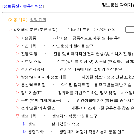
정보통신,과학기
[
정보통신기술용어해설
]
(이동 기록)
엉덩 관절
▷
용어해설 분류 (분류 펼침)
: 1,656개 분류 6,823건 해설
▷
기술공통
:
과학기술에 공통적으로 자주 쓰이는 용어
▷
기초과학
:
자연 현상의 원리를 탐구
▷
진동/파동
:
진동 및 비국지적인 전파 현상 (빛,소리,지진 등)
▷
신호/시스템
:
신호 (정보를 지닌 것), 시스템 (조직화된 집합
▷
전기전자공학
:
전기적 거동에 대한 일체의 현상 탐구
▷
방송/멀티미디어/정보이론
:
다양한 정보의 생성,전달,표현
▷
통신/네트워킹
:
약속된 절차로 정보를 주고받는 제반 기술
▷
정보기술(IT)
:
컴퓨터를 기반으로 하는 정보 및 정보시스템의
▷
공학 (역학,기계,재료등)
:
인간생활에 가치(효용)를 증대시
▷
설계/표준/계측/품질
:
제품/서비스에 대한 유용성을 창조,
▽
생명과학
:
생명체의 작동 속성을 연구
▷
생명
:
살아있음의 속성
▷
생명과학
:
생명체가 어떻게 작동하는지 등을 연구