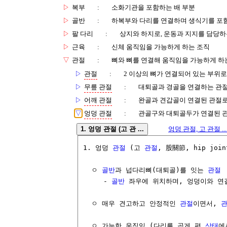
▷
복부
:
소화기관을 포함하는 배 부분
▷
골반
:
하복부와 다리를 연결하며 생식기를 포
▷
팔 다리
:
상지와 하지로, 운동과 지지를 담당하
▷
근육
:
신체 움직임을 가능하게 하는 조직
▽
관절
:
뼈와 뼈를 연결해 움직임을 가능하게 하
▷
관절
:
2 이상의 뼈가 연결되어 있는 부위로
▷
무릎 관절
:
대퇴골과 경골을 연결하는 관절로
▷
어깨 관절
:
완골과 견갑골이 연결된 관절로
▽
엉덩 관절
:
관골구와 대퇴골두가 연결된 관
1. 엉덩 관절 (고 관 ...
엉덩 관절, 고 관절 ..
1. 엉덩 
관절
 (고 
관절
, 股關節, hip joint
  ㅇ 
골반
과 넙다리뼈(대퇴골)를 잇는 
관절
     - 
골반
 좌우에 위치하며, 엉덩이와 연
  ㅇ 매우 견고하고 안정적인 
관절
이면서, 
  ㅇ 가능한 움직임 (다리를 곱게 편 
상태
에서