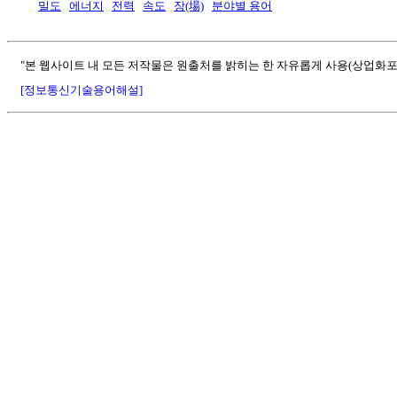
밀도
에너지
전력
속도
장(場)
분야별 용어
"본 웹사이트 내 모든 저작물은 원출처를 밝히는 한 자유롭게 사용(상업화포
[정보통신기술용어해설]