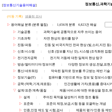
정보통신,과학기
[
정보통신기술용어해설
]
(이동 기록)
샘플링 검사
▷
용어해설 분류 (분류 펼침)
: 1,656개 분류 6,823건 해설
▷
기술공통
:
과학기술에 공통적으로 자주 쓰이는 용어
▷
기초과학
:
자연 현상의 원리를 탐구
▷
진동/파동
:
진동 및 비국지적인 전파 현상 (빛,소리,지진 등)
▷
신호/시스템
:
신호 (정보를 지닌 것), 시스템 (조직화된 집합
▷
전기전자공학
:
전기적 거동에 대한 일체의 현상 탐구
▷
방송/멀티미디어/정보이론
:
다양한 정보의 생성,전달,표현
▷
통신/네트워킹
:
약속된 절차로 정보를 주고받는 제반 기술
▷
정보기술(IT)
:
컴퓨터를 기반으로 하는 정보 및 정보시스템의
▷
공학 (역학,기계,재료등)
:
인간생활에 가치(효용)를 증대시
▽
설계/표준/계측/품질
:
제품/서비스에 대한 유용성을 창조,
▷
설계
:
주어진 목적을 달성하기 위한 창조 활동
▷
표준화
:
표준의 제정,보급,시험 등을 포괄하는 개념
▷
인증,인정 제도 및 시험,검사
:
제품의 평가/인증 등 제반