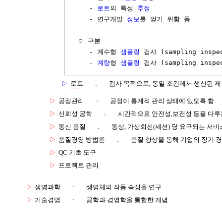
     - 
로트
의 특성 
추정
     - 연구개발 
정보
를 얻기 위함 등

  ㅇ 구분

     - 계수형 
샘플링
 검사 (sampling inspec
     - 
계량
형 
샘플링
▷
로트
:
검사 목적으로, 동일 조건에서 생산된 제
▷
공정관리
:
공정이 통계적 관리 상태에 있도록 함
▷
신뢰성 공학
:
시간적으로 안전성,보전성 등을 다루
▷
통신 품질
:
통상, 가상회선(세션) 당 요구되는 서비
▷
품질경영 방법론
:
품질 향상을 통해 기업의 장기 
▷
QC 기초 도구
▷
프로젝트 관리
▷
생명과학
:
생명체의 작동 속성을 연구
▷
기술경영
:
공학과 경영학을 통합한 개념