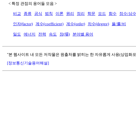
< 특정 관점의 용어들 모음 >
비교
종류
공식
법칙
이론
원리
정리
학문
모드
함수
정수/상
인자(factor)
계수(coefficient)
계수(order)
차수(degree)
율/률/비
밀도
에너지
전력
속도
장(場)
분야별 용어
"본 웹사이트 내 모든 저작물은 원출처를 밝히는 한 자유롭게 사용(상업화포
[정보통신기술용어해설]