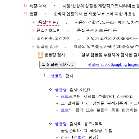
▷
측정/계측
:
사물/현상의 성질을 계량적으로 나타내는 
▽
품질
:
소비자 입장에서 본 제품/서비스에 대한 유용성
▷
"품질" 이란?
:
사용의 적합성, 요구조건에의 일치성
▷
품질기초일반
:
품질 관련 기초 용어 등
▷
고객만족, 고객가치
:
기업과 고객의 가치를 높이는
▽
샘플링 검사
:
제품의 일부를 검사해 전체 품질을 
▽
샘플링 검사
:
일부 샘플을 추출하여 검사한 결
1. 샘플링 검사 ...
샘플링 검사, Sampling Inspecti
1. 
샘플링
 검사 

  ㅇ 
샘플링
 검사 이란?

     - 
로트
로부터 시료를 추출하여 검사하고, 

     - 그 결과를 미리 정해둔 판정기준과 비교하
     - 
로트
의 합격 또는 불합격 등을 판정하는 
  ㅇ 
샘플링
 검사의 용도,목적

     - 공정관리나 그 해석을 위함

     - 검사 (
적합성
 판정)
