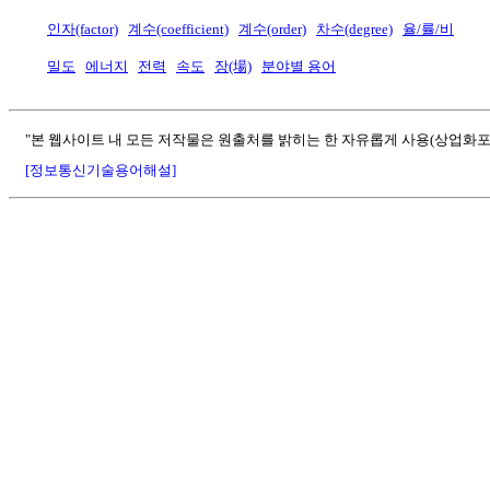
인자(factor)
계수(coefficient)
계수(order)
차수(degree)
율/률/비
밀도
에너지
전력
속도
장(場)
분야별 용어
"본 웹사이트 내 모든 저작물은 원출처를 밝히는 한 자유롭게 사용(상업화포
[정보통신기술용어해설]