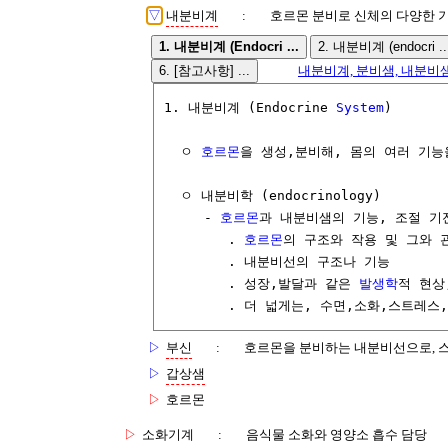
▽
내분비계
:
호르몬 분비로 신체의 다양한 
1. 내분비계 (Endocri ...
2. 내분비계 (endocri ..
6. [참고사항] ...
내분비계, 분비샘, 내분비샘,
1. 내분비계 (Endocrine 
System
) 

  ㅇ 
호르몬
을 생성,분비해, 몸의 여러 기능
  ㅇ 내분비학 (endocrinology)

     - 
호르몬
과 내분비샘의 기능, 조절 기
        . 
호르몬
의 구조와 작용 및 그와 
        . 내분비선의 구조나 기능

        . 성장,발달과 같은 
발생학
적 현상
        . 더 넓게는, 수면,소화,스트레스,
▷
부신
:
호르몬을 분비하는 내분비선으로, 
▷
갑상샘
▷
호르몬
▷
소화기계
:
음식물 소화와 영양소 흡수 담당