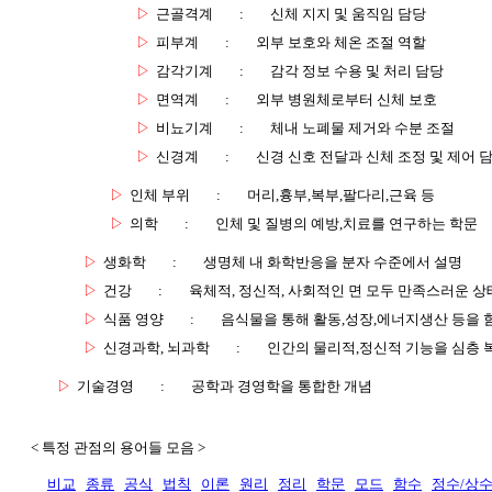
▷
근골격계
:
신체 지지 및 움직임 담당
▷
피부계
:
외부 보호와 체온 조절 역할
▷
감각기계
:
감각 정보 수용 및 처리 담당
▷
면역계
:
외부 병원체로부터 신체 보호
▷
비뇨기계
:
체내 노폐물 제거와 수분 조절
▷
신경계
:
신경 신호 전달과 신체 조정 및 제어 
▷
인체 부위
:
머리,흉부,복부,팔다리,근육 등
▷
의학
:
인체 및 질병의 예방,치료를 연구하는 학문
▷
생화학
:
생명체 내 화학반응을 분자 수준에서 설명
▷
건강
:
육체적, 정신적, 사회적인 면 모두 만족스러운 상
▷
식품 영양
:
음식물을 통해 활동,성장,에너지생산 등을 
▷
신경과학, 뇌과학
:
인간의 물리적,정신적 기능을 심층 
▷
기술경영
:
공학과 경영학을 통합한 개념
< 특정 관점의 용어들 모음 >
비교
종류
공식
법칙
이론
원리
정리
학문
모드
함수
정수/상