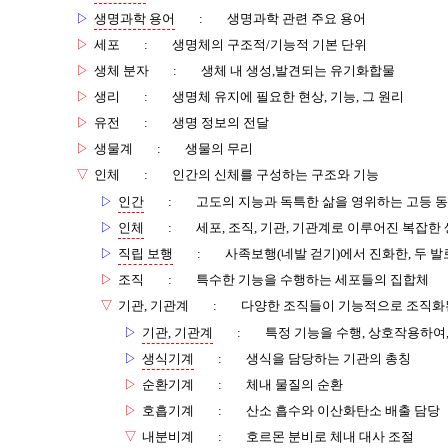
▷
생명과학 용어
:
생명과학 관련 주요 용어
▷
세포
:
생명체의 구조적/기능적 기본 단위
▷
생체 분자
:
생체 내 생성,발견되는 유기화합물
▷
생리
:
생명체 유지에 필요한 현상, 기능, 그 원리
▷
유전
:
생명 정보의 전달
▷
생물계
:
생물의 무리
▽
인체
:
인간의 신체를 구성하는 구조와 기능
▷
인간
:
고도의 지능과 독특한 삶을 영위하는 고등 
▷
인체
:
세포, 조직, 기관, 기관계로 이루어진 복잡한
▷
직립 보행
:
사족보행(네발 걷기)에서 진화한, 두 발
▷
조직
:
특수한 기능을 수행하는 세포들의 집합체
▽
기관, 기관계
:
다양한 조직들이 기능적으로 조직화
▷
기관, 기관계
:
특정 기능을 수행, 상호작용하여
▷
생식기계
:
생식을 담당하는 기관의 총칭
▷
순환기계
:
체내 물질의 순환
▷
호흡기계
:
산소 흡수와 이산화탄소 배출 담당
▽
내분비계
:
호르몬 분비로 체내 대사 조절