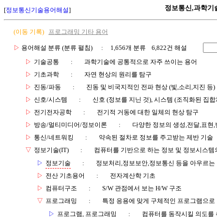
정보통신,과학기
[
정보통신기술용어해설
]
(이동 기록)
프로그래밍 기타 용어
▷
용어해설 분류 (분류 펼침)
: 1,656개 분류 6,822건 해설
▷
기술공통
:
과학기술에 공통적으로 자주 쓰이는 용어
▷
기초과학
:
자연 현상의 원리를 탐구
▷
진동/파동
:
진동 및 비국지적인 전파 현상 (빛,소리,지진 등)
▷
신호/시스템
:
신호 (정보를 지닌 것), 시스템 (조직화된 집합
▷
전기전자공학
:
전기적 거동에 대한 일체의 현상 탐구
▷
방송/멀티미디어/정보이론
:
다양한 정보의 생성,전달,표현
▷
통신/네트워킹
:
약속된 절차로 정보를 주고받는 제반 기술
▽
정보기술(IT)
:
컴퓨터를 기반으로 하는 정보 및 정보시스템의
▷
정보기술
:
정보처리,정보보안,정보통신 등을 아우르는
▷
전산 기초용어
:
전자계산학 기초
▷
컴퓨터구조
:
S/W 관점에서 보는 H/W 구조
▽
프로그래밍
:
특정 응용에 맞게 구체적인 프로그램으로
▷
프로그램, 프로그래밍
:
컴퓨터를 동작시킬 의도를