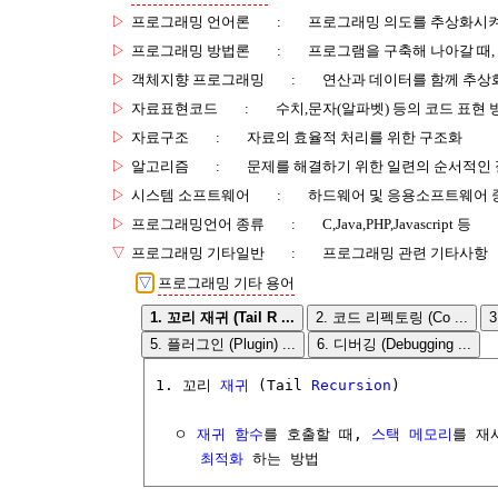
▷
프로그래밍 언어론
:
프로그래밍 의도를 추상화시켜
▷
프로그래밍 방법론
:
프로그램을 구축해 나아갈 때,
▷
객체지향 프로그래밍
:
연산과 데이터를 함께 추상
▷
자료표현코드
:
수치,문자(알파벳) 등의 코드 표현 
▷
자료구조
:
자료의 효율적 처리를 위한 구조화
▷
알고리즘
:
문제를 해결하기 위한 일련의 순서적인
▷
시스템 소프트웨어
:
하드웨어 및 응용소프트웨어 
▷
프로그래밍언어 종류
:
C,Java,PHP,Javascript 등
▽
프로그래밍 기타일반
:
프로그래밍 관련 기타사항
▽
프로그래밍 기타 용어
1. 꼬리 재귀 (Tail R ...
2. 코드 리펙토링 (Co ...
5. 플러그인 (Plugin) ...
6. 디버깅 (Debugging ...
1. 꼬리 
재귀
 (Tail 
Recursion
)

  ㅇ 
재귀 함수
를 호출할 때, 
스택 메모리
를 재
최적화
 하는 방법