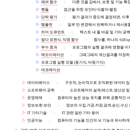
▷
래퍼 함수
:
다른 것을 감싸서, 보호 및 기능 확
▷
핸들
:
접근을 위한 포인터/식별자/별칭
▷
단락 평가
:
평가 결과가 중도에 결정되면, 이후
▷
템플릿
:
일부 만 변경해서 반복하거나 재사용할
▷
히어 도큐먼트
:
텍스트 내 줄 바꿈 및 기타 공
▷
람다 표현식, 익명 함수
:
함수를, 하나의 식(Exp
▷
부수 효과
:
프로그램의 실행 결과에 영향을 미
▷
메모이제이션
:
그때그때의 계산결과를 저장하고
▷
프로그램 실행 모델 (동기식, 비동기식)
▷
데코레이션
▷
데이터베이스
:
구조적, 논리적으로 조직화된 데이터 
▷
소프트웨어 공학
:
소프트웨어의 설계,테스트,생산성 및
▷
운영체제
:
컴퓨터의 높은 성능 유지를 위해 공통적인 
▷
정보보호/보안
:
정보의 수집,가공,저장,검색,송신,수신 
▷
IT 기타기술
:
IT 관련 일반 기타 용어
▷
인공지능
:
컴퓨터의 기능을 인간의 뇌 기능과 유사하게