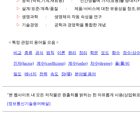
▷
공학 (역학,기계,재료등)
:
인간생활에 가치(효용)를 증대시
▷
설계/표준/계측/품질
:
제품/서비스에 대한 유용성을 창조,
▷
생명과학
:
생명체의 작동 속성을 연구
▷
기술경영
:
공학과 경영학을 통합한 개념
< 특정 관점의 용어들 모음 >
비교
종류
공식
법칙
이론
원리
정리
학문
모드
함수
정수/상
인자(factor)
계수(coefficient)
계수(order)
차수(degree)
율/률/비
밀도
에너지
전력
속도
장(場)
분야별 용어
"본 웹사이트 내 모든 저작물은 원출처를 밝히는 한 자유롭게 사용(상업화포
[정보통신기술용어해설]