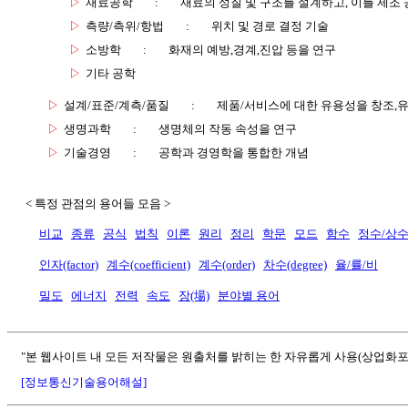
▷
재료공학
:
재료의 성질 및 구조를 설계하고, 이를 제조
▷
측량/측위/항법
:
위치 및 경로 결정 기술
▷
소방학
:
화재의 예방,경계,진압 등을 연구
▷
기타 공학
▷
설계/표준/계측/품질
:
제품/서비스에 대한 유용성을 창조,
▷
생명과학
:
생명체의 작동 속성을 연구
▷
기술경영
:
공학과 경영학을 통합한 개념
< 특정 관점의 용어들 모음 >
비교
종류
공식
법칙
이론
원리
정리
학문
모드
함수
정수/상
인자(factor)
계수(coefficient)
계수(order)
차수(degree)
율/률/비
밀도
에너지
전력
속도
장(場)
분야별 용어
"본 웹사이트 내 모든 저작물은 원출처를 밝히는 한 자유롭게 사용(상업화포
[정보통신기술용어해설]