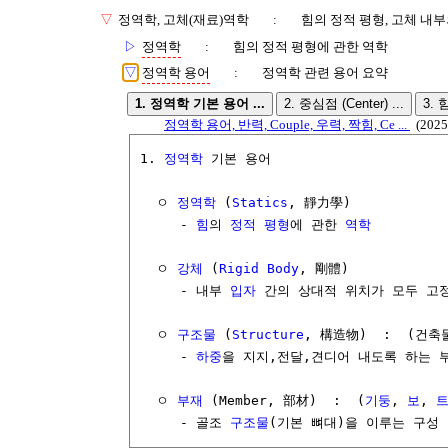
▽
정역학, 고체(재료)역학
:
힘의 정적 평형, 고체 내
▷
정역학
:
힘의 정적 평형에 관한 역학
▽
정역학 용어
:
정역학 관련 용어 요약
1. 정역학 기본 용어 ...
2. 중심점 (Center) ...
3. 
정역학 용어, 반력, Couple, 우력, 짝힘, Ce ...
(2025
1. 
정역학
 기본 용어

  ㅇ 
정역학
 (
Statics
, 靜力學)

     - 
힘
의 
정적 평형
에 관한 
역학
         
  ㅇ 
강체
 (
Rigid Body
, 剛體)

     - 내부 
입자
 간의 상대적 위치가 모두 고
  ㅇ 
구조물
 (
Structure
, 構造物)  :  (건
     - 
하중
을 지지,전달,견디어 내도록 하는 부
  ㅇ 
부재
 (Member, 部材)  :  (
기둥
, 
보
, 
     - 골조 
구조물
(기본 뼈대)을 이루는 구성 