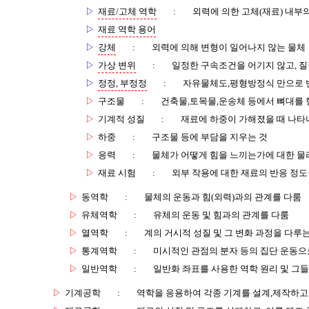
▷
재료/고체 역학
:
외력에 의한 고체(재료) 내부의
▷
재료 역학 용어
▷
강체
:
외력에 의해 변형이 일어나지 않는 물체
▷
가상 변위
:
일정한 구속조건을 어기지 않고, 질
▷
정정, 부정정
:
자유물체도,평형방정식 만으로 반
▷
구조물
:
건축물,토목물,운송체 등에서 뼈대를 
▷
기계적 성질
:
재료에 하중이 가해졌을 때 나타
▷
하중
:
구조물 등에 부담을 지우는 것
▷
응력
:
물체가 어떻게 힘을 느끼는가에 대한 물
▷
재료 시험
:
외부 작용에 대한 재료의 반응 정도
▷
동역학
:
물체의 운동과 힘(외력)과의 관계를 다룸
▷
유체역학
:
유체의 운동 및 힘과의 관계를 다룸
▷
열역학
:
계의 거시적 성질 및 그 변화 과정을 다루
▷
통계역학
:
미시적인 관점의 분자 등의 집단 운동
▷
일반역학
:
일반화 좌표를 사용한 역학 원리 및 그
▷
기계공학
:
역학을 응용하여 각종 기계를 설계,제작하고