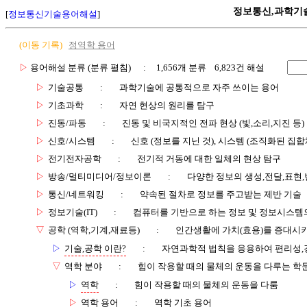
정보통신,과학기
[
정보통신기술용어해설
]
(이동 기록)
정역학 용어
▷
용어해설 분류 (분류 펼침)
: 1,656개 분류 6,823건 해설
▷
기술공통
:
과학기술에 공통적으로 자주 쓰이는 용어
▷
기초과학
:
자연 현상의 원리를 탐구
▷
진동/파동
:
진동 및 비국지적인 전파 현상 (빛,소리,지진 등)
▷
신호/시스템
:
신호 (정보를 지닌 것), 시스템 (조직화된 집합
▷
전기전자공학
:
전기적 거동에 대한 일체의 현상 탐구
▷
방송/멀티미디어/정보이론
:
다양한 정보의 생성,전달,표현
▷
통신/네트워킹
:
약속된 절차로 정보를 주고받는 제반 기술
▷
정보기술(IT)
:
컴퓨터를 기반으로 하는 정보 및 정보시스템의
▽
공학 (역학,기계,재료등)
:
인간생활에 가치(효용)를 증대시
▷
기술,공학 이란?
:
자연과학적 법칙을 응용하여 편리성,
▽
역학 분야
:
힘이 작용할 때의 물체의 운동을 다루는 학
▷
역학
:
힘이 작용할 때의 물체의 운동을 다룸
▷
역학 용어
:
역학 기초 용어