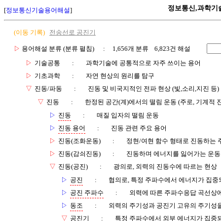
정보통신,과학기
[
정보통신기술용어해설
]
(이동 기록)
전송선로 공진기
▷
용어해설 분류 (분류 펼침)
: 1,656개 분류 6,823건 해설
▷
기술공통
:
과학기술에 공통적으로 자주 쓰이는 용어
▷
기초과학
:
자연 현상의 원리를 탐구
▽
진동/파동
:
진동 및 비국지적인 전파 현상 (빛,소리,지진 등)
▽
진동
:
한정된 공간(계)에서의 떨림 운동 (주로, 기계적 
▷
진동
:
매질 입자의 떨림 운동
▷
진동 용어
:
진동 관련 주요 용어
▷
진동(조화운동)
:
정현/여현 함수 형태로 진동하는 
▷
진동(감쇠진동)
:
진동하며 에너지를 잃어가는 운동
▽
진동(공진)
:
광의로, 외력의 진동수에 따르는 현상
▷
공진
:
협의로, 특정 주파수에서 에너지가 집중
▷
공진 주파수
:
외력에 따른 주파수응답 곡선상
▷
동조
:
외력의 주기성과 공진기 고유의 주기성을
▽
공진기
:
특정 주파수에서 외부 에너지가 집중