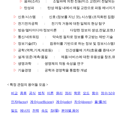
▷
음파(소리)
:
소밀파에 의한 진동(미소 교란)이 전달되는
▷
탄성파
:
탄성 매질 내에서 매질 교란으로 파동 에너지가
▷
신호/시스템
:
신호 (정보를 지닌 것), 시스템 (조직화된 집합
▷
전기전자공학
:
전기적 거동에 대한 일체의 현상 탐구
▷
방송/멀티미디어/정보이론
:
다양한 정보의 생성,전달,표현
▷
통신/네트워킹
:
약속된 절차로 정보를 주고받는 제반 기술
▷
정보기술(IT)
:
컴퓨터를 기반으로 하는 정보 및 정보시스템의
▷
공학 (역학,기계,재료등)
:
인간생활에 가치(효용)를 증대시
▷
설계/표준/계측/품질
:
제품/서비스에 대한 유용성을 창조,
▷
생명과학
:
생명체의 작동 속성을 연구
▷
기술경영
:
공학과 경영학을 통합한 개념
< 특정 관점의 용어들 모음 >
비교
종류
공식
법칙
이론
원리
정리
학문
모드
함수
정수/상
인자(factor)
계수(coefficient)
계수(order)
차수(degree)
율/률/비
밀도
에너지
전력
속도
장(場)
분야별 용어