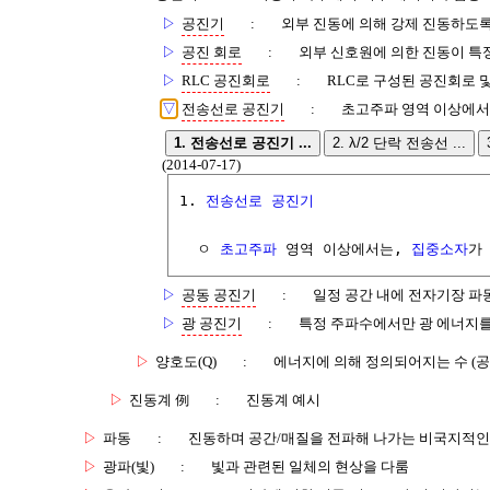
▷
공진기
:
외부 진동에 의해 강제 진동하도
▷
공진 회로
:
외부 신호원에 의한 진동이 특
▷
RLC 공진회로
:
RLC로 구성된 공진회로 
▽
전송선로 공진기
:
초고주파 영역 이상에서
1. 전송선로 공진기 ...
2. λ/2 단락 전송선 ...
(2014-07-17)
1. 
전송선로
공진기
  ㅇ 
초고주파
 영역 이상에서는, 
집중소자
가
▷
공동 공진기
:
일정 공간 내에 전자기장 파
▷
광 공진기
:
특정 주파수에서만 광 에너지를
▷
양호도(Q)
:
에너지에 의해 정의되어지는 수 (공
▷
진동계 例
:
진동계 예시
▷
파동
:
진동하며 공간/매질을 전파해 나가는 비국지적인
▷
광파(빛)
:
빛과 관련된 일체의 현상을 다룸