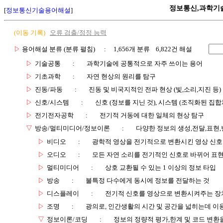
정보통신,과학기
[
정보통신기술용어해설
]
(이동 기록)
오류 검출/정정 능력
▷
용어해설 분류 (분류 펼침)
: 1,656개 분류 6,822건 해설
▷
기술공통
:
과학기술에 공통적으로 자주 쓰이는 용어
▷
기초과학
:
자연 현상의 원리를 탐구
▷
진동/파동
:
진동 및 비국지적인 전파 현상 (빛,소리,지진 등)
▷
신호/시스템
:
신호 (정보를 지닌 것), 시스템 (조직화된 집합
▷
전기전자공학
:
전기적 거동에 대한 일체의 현상 탐구
▽
방송/멀티미디어/정보이론
:
다양한 정보의 생성,전달,표현
▷
비디오
:
광학적 영상을 전기적으로 변환시킨 영상 신호
▷
오디오
:
모든 자연 소리를 전기적인 신호로 바뀌어 표현
▷
멀티미디어
:
상호 교환될 수 있는 1 이상의 정보 타입
▷
방송
:
불특정 다수에게 동시에 정보를 전달하는 것
▷
디스플레이
:
전기적 신호를 영상으로 변환시켜주는 장
▷
조명
:
광의로, 인간생활의 시간 및 공간을 넓히는데 이
▽
정보이론/코딩
:
정보의 정량적 평가,한계 및 코드 변환