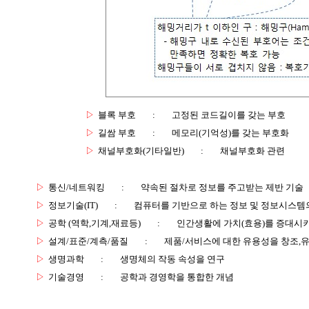
▷
블록 부호
:
고정된 코드길이를 갖는 부호
▷
길쌈 부호
:
메모리(기억성)를 갖는 부호화
▷
채널부호화(기타일반)
:
채널부호화 관련
▷
통신/네트워킹
:
약속된 절차로 정보를 주고받는 제반 기술
▷
정보기술(IT)
:
컴퓨터를 기반으로 하는 정보 및 정보시스템의
▷
공학 (역학,기계,재료등)
:
인간생활에 가치(효용)를 증대시
▷
설계/표준/계측/품질
:
제품/서비스에 대한 유용성을 창조,
▷
생명과학
:
생명체의 작동 속성을 연구
▷
기술경영
:
공학과 경영학을 통합한 개념