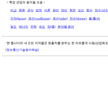
< 특정 관점의 용어들 모음 >
비교
종류
공식
법칙
이론
원리
정리
학문
모드
함수
정수/상
인자(factor)
계수(coefficient)
계수(order)
차수(degree)
율/률/비
밀도
에너지
전력
속도
장(場)
분야별 용어
"본 웹사이트 내 모든 저작물은 원출처를 밝히는 한 자유롭게 사용(상업화포
[정보통신기술용어해설]