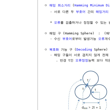
  ㅇ 
해밍 최소거리
 (
Hamming Minimum Di
     - 서로 다른 두 
부호어
 간의 
해밍거리
     * 
오류
를 검출하거나 정정할 수 있는 
  ㅇ 해밍 구 (Hamming Sphere)  :  (
     - 수신 
부호어
로부터 발생가능 
오류
개수
  ㅇ 
복호화
 가능 구 (
Decoding
 Sphere) 
     - 해밍 구들이 서로 겹치지 않게 전체
        . 반경 t인 
오류정정
능력 보다 작