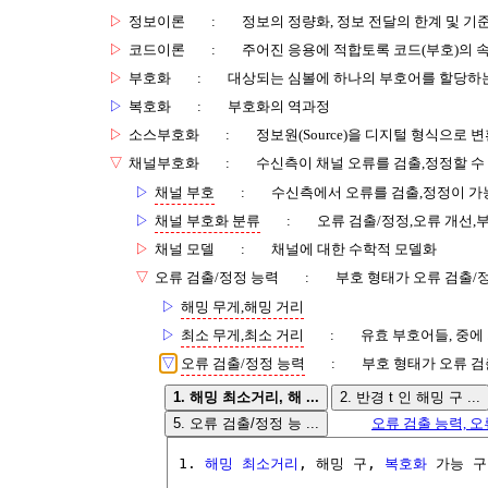
▷
정보이론
:
정보의 정량화, 정보 전달의 한계 및 기
▷
코드이론
:
주어진 응용에 적합토록 코드(부호)의 
▷
부호화
:
대상되는 심볼에 하나의 부호어를 할당하
▷
복호화
:
부호화의 역과정
▷
소스부호화
:
정보원(Source)을 디지털 형식으로 
▽
채널부호화
:
수신측이 채널 오류를 검출,정정할 수
▷
채널 부호
:
수신측에서 오류를 검출,정정이 가
▷
채널 부호화 분류
:
오류 검출/정정,오류 개선,
▷
채널 모델
:
채널에 대한 수학적 모델화
▽
오류 검출/정정 능력
:
부호 형태가 오류 검출/
▷
해밍 무게,해밍 거리
▷
최소 무게,최소 거리
:
유효 부호어들, 중에
▽
오류 검출/정정 능력
:
부호 형태가 오류 검
1. 해밍 최소거리, 해 ...
2. 반경 t 인 해밍 구 ...
5. 오류 검출/정정 능 ...
오류 검출 능력, 오류 정
1. 
해밍 최소거리
, 해밍 구, 
복호화
 가능 구
