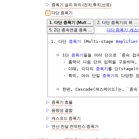
▷
증폭기 설치 위치 (전치,후치,선로)
▽
다단 증폭기
1. 다단 증폭기 (Mult ...
2. 다단 증폭기의 목 ...
5. 2단 종속연결 증폭 ...
다단 증폭기, 캐스캐이
1. 다단 
증폭기
 (Multi-stage 
Amplifier
  ㅇ 1단 
증폭기
들을 여러 단으로 `종속 접속(
     - 출력이 다음 단의 입력을 구동하며,
     - 이때, 각각의 
증폭기
를 단(stage)
     - 특히, 여러 단일 
증폭기
의 다양한 장
  ㅇ 한편, Cascade(캐스케이드)는, `종속
▷
증폭기 효율
▷
용량성 결합
▷
캐스코드 증폭기
▷
연산 전달 컨덕턴스 증폭기