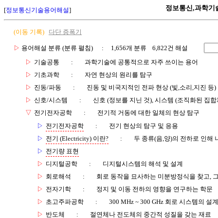
정보통신,과학기
[
정보통신기술용어해설
]
(이동 기록)
다단 증폭기
▷
용어해설 분류 (분류 펼침)
: 1,656개 분류 6,822건 해설
▷
기술공통
:
과학기술에 공통적으로 자주 쓰이는 용어
▷
기초과학
:
자연 현상의 원리를 탐구
▷
진동/파동
:
진동 및 비국지적인 전파 현상 (빛,소리,지진 등)
▷
신호/시스템
:
신호 (정보를 지닌 것), 시스템 (조직화된 집합
▽
전기전자공학
:
전기적 거동에 대한 일체의 현상 탐구
▷
전기전자공학
:
전기 현상의 탐구 및 응용
▷
전기 (Electricity) 이란?
:
두 종류(음,양)의 전하로 인해
▷
전기량 표현
▷
디지털공학
:
디지털시스템의 해석 및 설계
▷
회로해석
:
회로 동작을 묘사하는 미분방정식을 찾고, 그
▷
전자기학
:
정지 및 이동 전하의 영향을 연구하는 학문
▷
초고주파공학
:
300 MHz ~ 300 GHz 회로 시스템의 
▷
반도체
:
절연체나 전도체의 중간적 성질을 갖는 재료