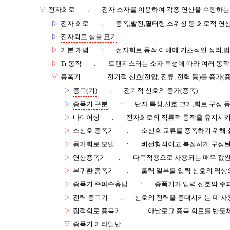
▽
전자회로
:
전자 소자를 이용하여 각종 연산을 수행하는
▷
전자 회로
:
증폭,발진,필터링,스위칭 등 회로적 연
▷
전자회로 심볼 표기
▷
기본 개념
:
전자회로 동작 이해에 기초적인 정리,
▷
Tr 동작
:
트랜지스터는 소자 특성에 따라 여러 동
▽
증폭기
:
전기적 신호(전압, 전류, 전력 등)를 증가
▷
증폭(기)
:
전기적 신호의 증가(증폭)
▷
증폭기 구분
:
단자 특성,신호 크기,회로 구성 
▷
바이어싱
:
전자회로의 직류적 동작을 유지시키
▷
소신호 증폭기
:
소신호 교류를 증폭하기 위해
▷
등가회로 모델
:
비선형적이고 복잡하게 구성된
▷
연산증폭기
:
다목적용으로 사용되는 매우 값싼
▷
부귀환 증폭기
:
출력 일부를 입력 신호의 역상
▷
증폭기 주파수응답
:
증폭기가 입력 신호의 주
▷
전력 증폭기
:
신호의 전력을 증대시키는 데 사
▷
집적회로 증폭기
:
아날로그 증폭 회로를 반도체
▽
증폭기 기타일반