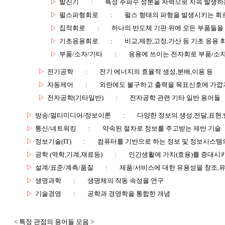
▷
발진기
:
특정 주파수 성분을 자력으로 지속 발생하
▷
펄스파형회로
:
펄스 형태의 파형을 발생시키는 회
▷
집적회로
:
하나의 반도체 기판 위에 모든 부품들을
▷
기초응용회로
:
비교,제한,고정,가산 등 기초 응용 
▷
부품/소자/기타
:
응용에 쓰이는 전자회로 부품/소
▷
전기공학
:
전기 에너지의 효율적 생성,분배,이용 등
▷
자동제어
:
외란에도 불구하고 출력을 목표신호에 가깝
▷
전자공학(기타일반)
:
전자공학 관련 기타 일반 용어들
▷
방송/멀티미디어/정보이론
:
다양한 정보의 생성,전달,표현
▷
통신/네트워킹
:
약속된 절차로 정보를 주고받는 제반 기술
▷
정보기술(IT)
:
컴퓨터를 기반으로 하는 정보 및 정보시스템의
▷
공학 (역학,기계,재료등)
:
인간생활에 가치(효용)를 증대시
▷
설계/표준/계측/품질
:
제품/서비스에 대한 유용성을 창조,
▷
생명과학
:
생명체의 작동 속성을 연구
▷
기술경영
:
공학과 경영학을 통합한 개념
< 특정 관점의 용어들 모음 >