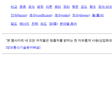
비교
종류
공식
법칙
이론
원리
정리
학문
모드
함수
정수/상
인자(factor)
계수(coefficient)
계수(order)
차수(degree)
율/률/비
밀도
에너지
전력
속도
장(場)
분야별 용어
"본 웹사이트 내 모든 저작물은 원출처를 밝히는 한 자유롭게 사용(상업화포
[정보통신기술용어해설]