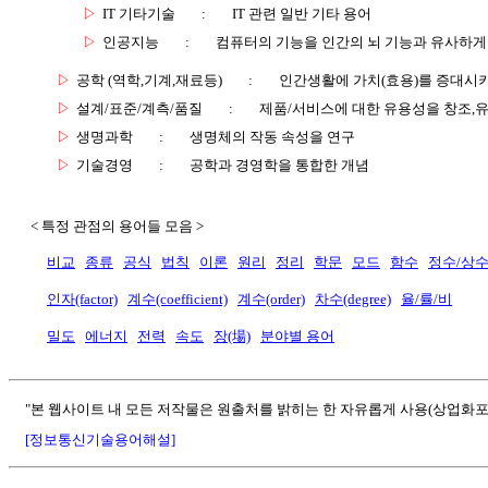
▷
IT 기타기술
:
IT 관련 일반 기타 용어
▷
인공지능
:
컴퓨터의 기능을 인간의 뇌 기능과 유사하게
▷
공학 (역학,기계,재료등)
:
인간생활에 가치(효용)를 증대시
▷
설계/표준/계측/품질
:
제품/서비스에 대한 유용성을 창조,
▷
생명과학
:
생명체의 작동 속성을 연구
▷
기술경영
:
공학과 경영학을 통합한 개념
< 특정 관점의 용어들 모음 >
비교
종류
공식
법칙
이론
원리
정리
학문
모드
함수
정수/상
인자(factor)
계수(coefficient)
계수(order)
차수(degree)
율/률/비
밀도
에너지
전력
속도
장(場)
분야별 용어
"본 웹사이트 내 모든 저작물은 원출처를 밝히는 한 자유롭게 사용(상업화포
[정보통신기술용어해설]