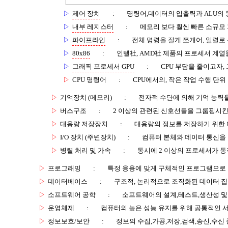
▷
제어 장치
:
명령어,데이터의 입출력과 ALU의 
▷
내부 레지스터
:
메모리 보다 훨씬 빠른 소규모
▷
파이프라인
:
전체 명령을 잘게 쪼개어, 일렬로
▷
80x86
:
인텔社, AMD社 제품의 프로세서 계열
▷
그래픽 프로세서 GPU
:
CPU 부담을 줄이고자
▷
CPU 명령어
:
CPU에서의, 작은 작업 수행 단위
▷
기억장치 (메모리)
:
전자적 수단에 의해 기억 능력
▷
버스구조
:
2 이상의 관련된 신호선들을 그룹핑시킨
▷
대용량 저장장치
:
대용량의 정보를 저장하기 위한 
▷
I/O 장치 (주변장치)
:
컴퓨터 본체와 데이터 통신을
▷
병렬 처리 및 가속
:
동시에 2 이상의 프로세서가 동
▷
프로그래밍
:
특정 응용에 맞게 구체적인 프로그램으로
▷
데이터베이스
:
구조적, 논리적으로 조직화된 데이터 
▷
소프트웨어 공학
:
소프트웨어의 설계,테스트,생산성 및
▷
운영체제
:
컴퓨터의 높은 성능 유지를 위해 공통적인 
▷
정보보호/보안
:
정보의 수집,가공,저장,검색,송신,수신 