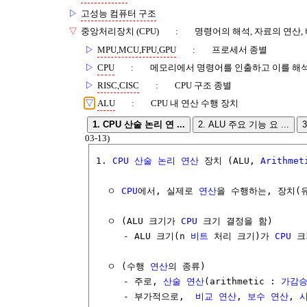
▷
고성능 컴퓨터 구조
▽
중앙처리장치 (CPU)
:
명령어의 해석, 자료의 연산,
▷
MPU,MCU,FPU,GPU
:
프로세서 종별
▷
CPU
:
메모리에서 명령어를 인출하고 이를 해
▷
RISC,CISC
:
CPU 구조 종별
▽
ALU
:
CPU 내 연산 수행 장치
1. CPU 산술 논리 연 ...
2. ALU 주요 기능 요 ...
03-13)
1. 
CPU
산술
논리 연산
 장치 (ALU, 
Arithmet
  ㅇ 
CPU
에서, 실제로 
연산
을 수행하는, 장치(유
  ㅇ (ALU 크기가 
CPU
 크기 결정을 함)

     - ALU 크기(n 
비트
 처리 크기)가 
CPU
 크
  ㅇ (수행 
연산
의 종류)

     - 주로, 
산술 연산
(arithmetic : 
가감
     - 부가적으로,  
비교 연산
, 
보수
연산
, 