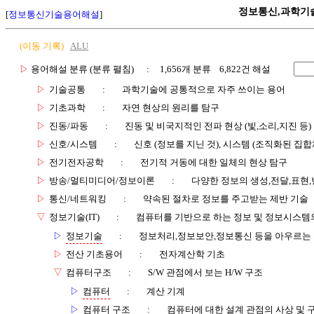
정보통신,과학기
[
정보통신기술용어해설
]
(이동 기록)
ALU
▷
용어해설 분류 (분류 펼침)
: 1,656개 분류 6,822건 해설
▷
기술공통
:
과학기술에 공통적으로 자주 쓰이는 용어
▷
기초과학
:
자연 현상의 원리를 탐구
▷
진동/파동
:
진동 및 비국지적인 전파 현상 (빛,소리,지진 등)
▷
신호/시스템
:
신호 (정보를 지닌 것), 시스템 (조직화된 집합
▷
전기전자공학
:
전기적 거동에 대한 일체의 현상 탐구
▷
방송/멀티미디어/정보이론
:
다양한 정보의 생성,전달,표현
▷
통신/네트워킹
:
약속된 절차로 정보를 주고받는 제반 기술
▽
정보기술(IT)
:
컴퓨터를 기반으로 하는 정보 및 정보시스템의
▷
정보기술
:
정보처리,정보보안,정보통신 등을 아우르는
▷
전산 기초용어
:
전자계산학 기초
▽
컴퓨터구조
:
S/W 관점에서 보는 H/W 구조
▷
컴퓨터
:
계산 기계
▷
컴퓨터 구조
:
컴퓨터에 대한 설계 관점의 사상 및 