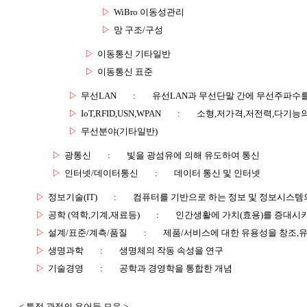
▷
WiBro 이동성관리
▷
망 구조/구성
▷
이동통신 기타일반
▷
이동통신 표준
▷
무선LAN
:
유선LAN과 무선단말 간에 무선주파수를
▷
IoT,RFID,USN,WPAN
:
소형,저가격,저전력,다기능
▷
무선분야(기타일반)
▷
광통신
:
빛을 광섬유에 의해 유도하여 통신
▷
인터넷/데이터통신
:
데이터 통신 및 인터넷
▷
정보기술(IT)
:
컴퓨터를 기반으로 하는 정보 및 정보시스템의
▷
공학 (역학,기계,재료등)
:
인간생활에 가치(효용)를 증대시
▷
설계/표준/계측/품질
:
제품/서비스에 대한 유용성을 창조,
▷
생명과학
:
생명체의 작동 속성을 연구
▷
기술경영
:
공학과 경영학을 통합한 개념
< 특정 관점의 용어들 모음 >