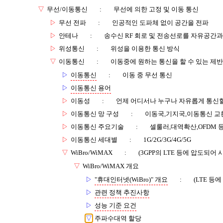
▽
무선/이동통신
:
무선에 의한 고정 및 이동 통신
▷
무선 전파
:
인공적인 도파체 없이 공간을 전파
▷
안테나
:
송수신 RF 회로 및 전송선로를 자유공간
▷
위성통신
:
위성을 이용한 통신 방식
▽
이동통신
:
이동중에 원하는 통신을 할 수 있는 제반
▷
이동통신
:
이동 중 무선 통신
▷
이동통신 용어
▷
이동성
:
언제 어디서나 누구나 자유롭게 통신할
▷
이동통신 망 구성
:
이동국,기지국,이동통신 교
▷
이동통신 주요기술
:
셀룰러,대역확산,OFDM 
▷
이동통신 세대별
:
1G/2G/3G/4G/5G
▽
WiBro/WiMAX
:
(3GPP의 LTE 등에 압도되어 
▽
WiBro/WiMAX 개요
▷
"휴대인터넷(WiBro)" 개요
:
(LTE 등
▷
관련 정책 추진사항
▷
성능 기준 요건
▽
주파수대역 할당