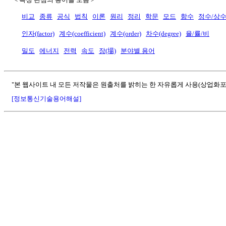
비교
종류
공식
법칙
이론
원리
정리
학문
모드
함수
정수/상
인자(factor)
계수(coefficient)
계수(order)
차수(degree)
율/률/비
밀도
에너지
전력
속도
장(場)
분야별 용어
"본 웹사이트 내 모든 저작물은 원출처를 밝히는 한 자유롭게 사용(상업화포
[정보통신기술용어해설]