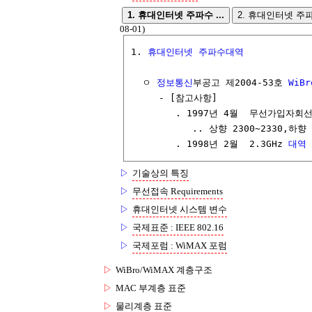
1. 휴대인터넷 주파수 ...
2. 휴대인터넷 주파수
08-01)
1. 
휴대인터넷
주파수대역
  ㅇ 
정보통신
부공고 제2004-53호 
WiBr
     - [참고사항]

        . 1997년 4월  무선가입자회선
           .. 상향 2300~2330,하향 
        . 1998년 2월  2.3GHz 
대역
▷
기술상의 특징
▷
무선접속 Requirements
▷
휴대인터넷 시스템 변수
▷
국제표준 : IEEE 802.16
▷
국제포럼 : WiMAX 포럼
▷
WiBro/WiMAX 계층구조
▷
MAC 부계층 표준
▷
물리계층 표준