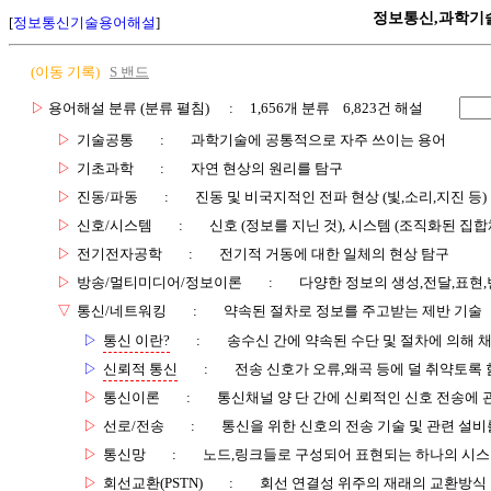
정보통신,과학기
[
정보통신기술용어해설
]
(이동 기록)
S 밴드
▷
용어해설 분류 (분류 펼침)
: 1,656개 분류 6,823건 해설
▷
기술공통
:
과학기술에 공통적으로 자주 쓰이는 용어
▷
기초과학
:
자연 현상의 원리를 탐구
▷
진동/파동
:
진동 및 비국지적인 전파 현상 (빛,소리,지진 등)
▷
신호/시스템
:
신호 (정보를 지닌 것), 시스템 (조직화된 집합
▷
전기전자공학
:
전기적 거동에 대한 일체의 현상 탐구
▷
방송/멀티미디어/정보이론
:
다양한 정보의 생성,전달,표현
▽
통신/네트워킹
:
약속된 절차로 정보를 주고받는 제반 기술
▷
통신 이란?
:
송수신 간에 약속된 수단 및 절차에 의해 
▷
신뢰적 통신
:
전송 신호가 오류,왜곡 등에 덜 취약토록 
▷
통신이론
:
통신채널 양 단 간에 신뢰적인 신호 전송에
▷
선로/전송
:
통신을 위한 신호의 전송 기술 및 관련 설비
▷
통신망
:
노드,링크들로 구성되어 표현되는 하나의 시
▷
회선교환(PSTN)
:
회선 연결성 위주의 재래의 교환방식