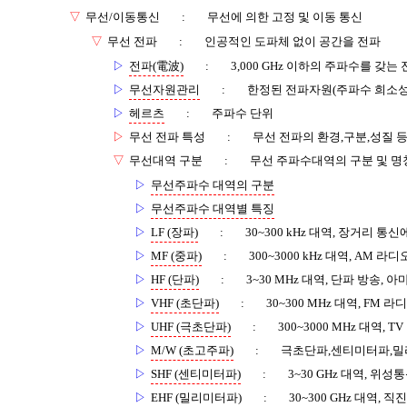
▽
무선/이동통신
:
무선에 의한 고정 및 이동 통신
▽
무선 전파
:
인공적인 도파체 없이 공간을 전파
▷
전파(電波)
:
3,000 GHz 이하의 주파수를 갖는
▷
무선자원관리
:
한정된 전파자원(주파수 희소성
▷
헤르츠
:
주파수 단위
▷
무선 전파 특성
:
무선 전파의 환경,구분,성질 
▽
무선대역 구분
:
무선 주파수대역의 구분 및 명
▷
무선주파수 대역의 구분
▷
무선주파수 대역별 특징
▷
LF (장파)
:
30~300 kHz 대역, 장거리 통
▷
MF (중파)
:
300~3000 kHz 대역, AM 
▷
HF (단파)
:
3~30 MHz 대역, 단파 방송, 
▷
VHF (초단파)
:
30~300 MHz 대역, FM 
▷
UHF (극초단파)
:
300~3000 MHz 대역, 
▷
M/W (초고주파)
:
극초단파,센티미터파,밀리파
▷
SHF (센티미터파)
:
3~30 GHz 대역, 위
▷
EHF (밀리미터파)
:
30~300 GHz 대역, 