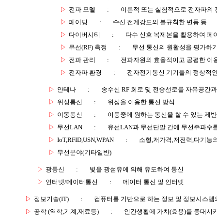
▷
전파 모델
:
이론적 또는 실험적으로 전자파의 
▷
페이딩
:
수신 전계강도의 불규칙한 변동 등
▷
다이버시티
:
다수 신호 복제본을 활용하여 페
▷
무선(RF) 측정
:
무선 통신의 원활성을 평가하기
▷
전파 관리
:
전파자원의 효율적이고 공평한 이
▷
전자파 환경
:
전자전기통신 기기들의 정상적인
▷
안테나
:
송수신 RF 회로 및 전송선로를 자유공간
▷
위성통신
:
위성을 이용한 통신 방식
▷
이동통신
:
이동중에 원하는 통신을 할 수 있는 제반
▷
무선LAN
:
유선LAN과 무선단말 간에 무선주파수를
▷
IoT,RFID,USN,WPAN
:
소형,저가격,저전력,다기능
▷
무선분야(기타일반)
▷
광통신
:
빛을 광섬유에 의해 유도하여 통신
▷
인터넷/데이터통신
:
데이터 통신 및 인터넷
▷
정보기술(IT)
:
컴퓨터를 기반으로 하는 정보 및 정보시스템의
▷
공학 (역학,기계,재료등)
:
인간생활에 가치(효용)를 증대시