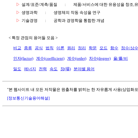
▷
설계/표준/계측/품질
:
제품/서비스에 대한 유용성을 창조,
▷
생명과학
:
생명체의 작동 속성을 연구
▷
기술경영
:
공학과 경영학을 통합한 개념
< 특정 관점의 용어들 모음 >
비교
종류
공식
법칙
이론
원리
정리
학문
모드
함수
정수/상
인자(factor)
계수(coefficient)
계수(order)
차수(degree)
율/률/비
밀도
에너지
전력
속도
장(場)
분야별 용어
"본 웹사이트 내 모든 저작물은 원출처를 밝히는 한 자유롭게 사용(상업화포
[정보통신기술용어해설]