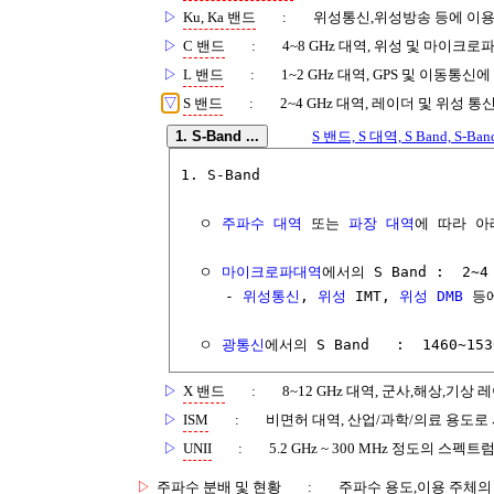
▷
Ku, Ka 밴드
:
위성통신,위성방송 등에 이
▷
C 밴드
:
4~8 GHz 대역, 위성 및 마이크로
▷
L 밴드
:
1~2 GHz 대역, GPS 및 이동통신
▽
S 밴드
:
2~4 GHz 대역, 레이더 및 위성 통
1. S-Band ...
S 밴드, S 대역, S Band, S-Band,
1. S-Band

  ㅇ 
주파수 대역
 또는 
파장 대역
에 따라 아
  ㅇ 
마이크로파대역
에서의 S Band :  2~4 
     - 
위성통신
, 
위성
 IMT, 
위성 DMB
 등
  ㅇ 
광통신
에서의 S Band   :  1460~153
▷
X 밴드
:
8~12 GHz 대역, 군사,해상,기상
▷
ISM
:
비면허 대역, 산업/과학/의료 용도로
▷
UNII
:
5.2 GHz ~ 300 MHz 정도의 스
▷
주파수 분배 및 현황
:
주파수 용도,이용 주체의