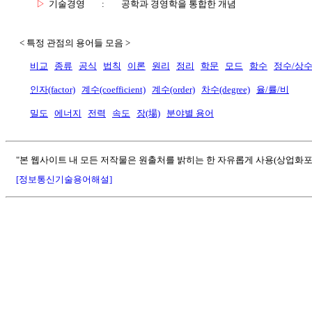
▷
기술경영
:
공학과 경영학을 통합한 개념
< 특정 관점의 용어들 모음 >
비교
종류
공식
법칙
이론
원리
정리
학문
모드
함수
정수/상
인자(factor)
계수(coefficient)
계수(order)
차수(degree)
율/률/비
밀도
에너지
전력
속도
장(場)
분야별 용어
"본 웹사이트 내 모든 저작물은 원출처를 밝히는 한 자유롭게 사용(상업화포
[정보통신기술용어해설]