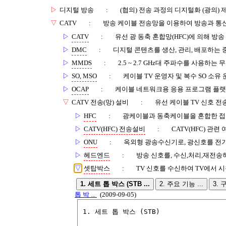
▷
디지털 방송
:
(협의) 전송 과정의 디지털화 (광의)
▽
CATV
:
방송 케이블 전송망을 이용하여 방송과 통
▷
CATV
:
유선 광 동축 혼합망(HFC)에 의해 방
▷
DMC
:
디지털 콘텐츠를 생산, 관리, 배포하는 
▷
MMDS
:
2.5 ~ 2.7 GHz대 주파수를 사용하는
▷
SO, MSO
:
케이블 TV 운영자 및 복수 SO 소유
▷
OCAP
:
케이블 네트워크용 응용 프로그램 플랫
▽
CATV 전송(망) 설비
:
유선 케이블 TV 신호 전
▷
HFC
:
광케이블과 동축케이블을 혼합한 접
▷
CATV(HFC) 전송설비
:
CATV(HFC) 관
▷
ONU
:
옥외형 광송수신기로, 광신호를 전
▷
헤드엔드
:
방송 신호를, 수신,처리,재전송
▽
셋탑박스
:
TV 신호를 수신하여 TV에서 
1. 세트 톱 박스 (STB ...
2. 주요 기능 ...
3. 구
톱 박 ...
(2009-09-05)
1. 세트 톱 박스 (STB)
