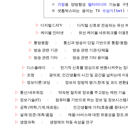
  ㅇ 
가정
용 양방향성 
멀티미디어
 기능을 구
  ※ 셋톱박스라는 용어는 TV 
수상기
(
Set
)
▷
디지털 CATV
:
디지털 신호로 전송되는 유선 케
▷
케이블 인터넷
:
유선 케이블 네트워크를 이용한
▷
통방융합
:
통신과 방송이 단일 기반으로 통합/융합
▷
방송 관련 기관
:
방송 관련 기관/단체들
▷
방송 관련 기타
:
방송 관련 기타 용어들
▷
디스플레이
:
전기적 신호를 영상으로 변환시켜주는 장
▷
조명
:
광의로, 인간생활의 시간 및 공간을 넓히는데 이
▷
정보이론/코딩
:
정보의 정량적 평가,한계 및 코드 변환
▷
통신/네트워킹
:
약속된 절차로 정보를 주고받는 제반 기술
▷
정보기술(IT)
:
컴퓨터를 기반으로 하는 정보 및 정보시스템의
▷
공학 (역학,기계,재료등)
:
인간생활에 가치(효용)를 증대시
▷
설계/표준/계측/품질
:
제품/서비스에 대한 유용성을 창조,
▷
생명과학
:
생명체의 작동 속성을 연구