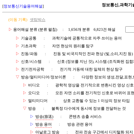
정보통신,과학기
[
정보통신기술용어해설
]
(이동 기록)
셋탑박스
▷
용어해설 분류 (분류 펼침)
: 1,656개 분류 6,823건 해설
▷
기술공통
:
과학기술에 공통적으로 자주 쓰이는 용어
▷
기초과학
:
자연 현상의 원리를 탐구
▷
진동/파동
:
진동 및 비국지적인 전파 현상 (빛,소리,지진 등)
▷
신호/시스템
:
신호 (정보를 지닌 것), 시스템 (조직화된 집합
▷
전기전자공학
:
전기적 거동에 대한 일체의 현상 탐구
▽
방송/멀티미디어/정보이론
:
다양한 정보의 생성,전달,표현
▷
비디오
:
광학적 영상을 전기적으로 변환시킨 영상 신호
▷
오디오
:
모든 자연 소리를 전기적인 신호로 바뀌어 표현
▷
멀티미디어
:
상호 교환될 수 있는 1 이상의 정보 타입
▽
방송
:
불특정 다수에게 동시에 정보를 전달하는 것
▷
방송(放送)
:
콘텐츠 송출 서비스
▷
방송 용어
:
방송 관련 용어
▷
아날로그 방송
:
전파 전송 구간에서 디지털화 되지 