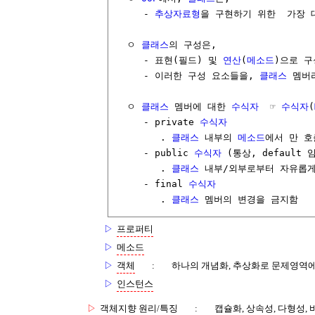
     - 
추상자료형
을 구현하기 위한  가장 
  ㅇ 
클래스
의 구성은,

     - 표현(필드) 및 
연산
(
메소드
)으로 구
     - 이러한 구성 요소들을, 
클래스
 멤버
  ㅇ 
클래스
 멤버에 대한 
수식자
  ☞ 
수식자
(
     - private 
수식자
        . 
클래스
 내부의 
메소드
에서 만 호
     - public 
수식자
 (통상, default 임
        . 
클래스
 내부/외부로부터 자유롭게
     - final 
수식자
        . 
클래스
▷
프로퍼티
▷
메소드
▷
객체
:
하나의 개념화, 추상화로 문제영역에
▷
인스턴스
▷
객체지향 원리/특징
:
캡슐화, 상속성, 다형성,