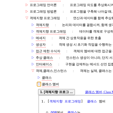
▷
프로그래밍 언어론
:
프로그래밍 의도를 추상화시켜
▷
프로그래밍 방법론
:
프로그램을 구축해 나아갈 때,
▽
객체지향 프로그래밍
:
연산과 데이터를 함께 추상
▷
객체지향
:
논리와 데이터를 결합시켜, 함께 
▷
객체지향 프로그래밍
:
데이터를 객체로 구성하
▷
메세지
:
객체 간 상호작용을 위한 호출
▷
생성자
:
객체 생성 시 초기화 작업을 수행하는
▷
접근 제한 수식자
:
객체의 멤버에 대한 접근을
▷
추상 클래스
:
인스턴스 생성이 아니라, 단지 
▷
인터페이스
:
구현을 강제하는 메서드 선언 집
▽
객체,클래스,인스턴스
:
객체는 실체, 클래스는
▷
클래스
▽
클래스 멤버
1. [객체지향 프로그 ...
클래스 멤버, Class Me
1. [
객체지향 프로그래밍
]  
클래스
 멤버

  ㅇ 
OOP
에서, 
클래스
는, 
