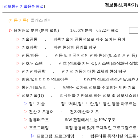
정보통신,과학기
[
정보통신기술용어해설
]
(이동 기록)
클래스 멤버
▷
용어해설 분류 (분류 펼침)
: 1,656개 분류 6,822건 해설
▷
기술공통
:
과학기술에 공통적으로 자주 쓰이는 용어
▷
기초과학
:
자연 현상의 원리를 탐구
▷
진동/파동
:
진동 및 비국지적인 전파 현상 (빛,소리,지진 등)
▷
신호/시스템
:
신호 (정보를 지닌 것), 시스템 (조직화된 집합
▷
전기전자공학
:
전기적 거동에 대한 일체의 현상 탐구
▷
방송/멀티미디어/정보이론
:
다양한 정보의 생성,전달,표현
▷
통신/네트워킹
:
약속된 절차로 정보를 주고받는 제반 기술
▽
정보기술(IT)
:
컴퓨터를 기반으로 하는 정보 및 정보시스템의
▷
정보기술
:
정보처리,정보보안,정보통신 등을 아우르는
▷
전산 기초용어
:
전자계산학 기초
▷
컴퓨터구조
:
S/W 관점에서 보는 H/W 구조
▽
프로그래밍
:
특정 응용에 맞게 구체적인 프로그램으로
▷
프로그램, 프로그래밍
:
컴퓨터를 동작시킬 의도를