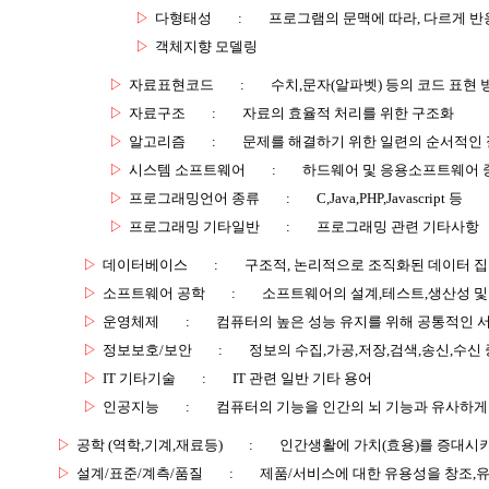
▷
다형태성
:
프로그램의 문맥에 따라, 다르게 반
▷
객체지향 모델링
▷
자료표현코드
:
수치,문자(알파벳) 등의 코드 표현 
▷
자료구조
:
자료의 효율적 처리를 위한 구조화
▷
알고리즘
:
문제를 해결하기 위한 일련의 순서적인
▷
시스템 소프트웨어
:
하드웨어 및 응용소프트웨어 
▷
프로그래밍언어 종류
:
C,Java,PHP,Javascript 등
▷
프로그래밍 기타일반
:
프로그래밍 관련 기타사항
▷
데이터베이스
:
구조적, 논리적으로 조직화된 데이터 
▷
소프트웨어 공학
:
소프트웨어의 설계,테스트,생산성 및
▷
운영체제
:
컴퓨터의 높은 성능 유지를 위해 공통적인 
▷
정보보호/보안
:
정보의 수집,가공,저장,검색,송신,수신 
▷
IT 기타기술
:
IT 관련 일반 기타 용어
▷
인공지능
:
컴퓨터의 기능을 인간의 뇌 기능과 유사하게
▷
공학 (역학,기계,재료등)
:
인간생활에 가치(효용)를 증대시
▷
설계/표준/계측/품질
:
제품/서비스에 대한 유용성을 창조,