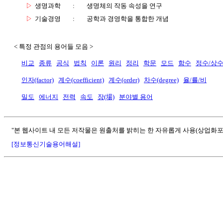
▷
생명과학
:
생명체의 작동 속성을 연구
▷
기술경영
:
공학과 경영학을 통합한 개념
< 특정 관점의 용어들 모음 >
비교
종류
공식
법칙
이론
원리
정리
학문
모드
함수
정수/상
인자(factor)
계수(coefficient)
계수(order)
차수(degree)
율/률/비
밀도
에너지
전력
속도
장(場)
분야별 용어
"본 웹사이트 내 모든 저작물은 원출처를 밝히는 한 자유롭게 사용(상업화포
[정보통신기술용어해설]