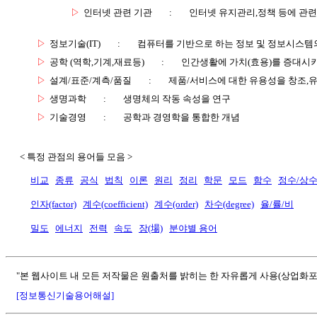
▷
인터넷 관련 기관
:
인터넷 유지관리,정책 등에 관련
▷
정보기술(IT)
:
컴퓨터를 기반으로 하는 정보 및 정보시스템의
▷
공학 (역학,기계,재료등)
:
인간생활에 가치(효용)를 증대시
▷
설계/표준/계측/품질
:
제품/서비스에 대한 유용성을 창조,
▷
생명과학
:
생명체의 작동 속성을 연구
▷
기술경영
:
공학과 경영학을 통합한 개념
< 특정 관점의 용어들 모음 >
비교
종류
공식
법칙
이론
원리
정리
학문
모드
함수
정수/상
인자(factor)
계수(coefficient)
계수(order)
차수(degree)
율/률/비
밀도
에너지
전력
속도
장(場)
분야별 용어
"본 웹사이트 내 모든 저작물은 원출처를 밝히는 한 자유롭게 사용(상업화포
[정보통신기술용어해설]