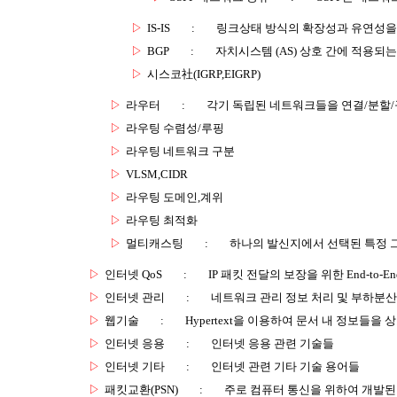
▷
IS-IS
:
링크상태 방식의 확장성과 유연성을 
▷
BGP
:
자치시스템 (AS) 상호 간에 적용되
▷
시스코社(IGRP,EIGRP)
▷
라우터
:
각기 독립된 네트워크들을 연결/분할
▷
라우팅 수렴성/루핑
▷
라우팅 네트워크 구분
▷
VLSM,CIDR
▷
라우팅 도메인,계위
▷
라우팅 최적화
▷
멀티캐스팅
:
하나의 발신지에서 선택된 특정 
▷
인터넷 QoS
:
IP 패킷 전달의 보장을 위한 End-to-
▷
인터넷 관리
:
네트워크 관리 정보 처리 및 부하분산
▷
웹기술
:
Hypertext을 이용하여 문서 내 정보들을
▷
인터넷 응용
:
인터넷 응용 관련 기술들
▷
인터넷 기타
:
인터넷 관련 기타 기술 용어들
▷
패킷교환(PSN)
:
주로 컴퓨터 통신을 위하여 개발된