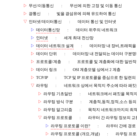
▷
무선/이동통신
:
무선에 의한 고정 및 이동 통신
▷
광통신
:
빛을 광섬유에 의해 유도하여 통신
▽
인터넷/데이터통신
:
데이터 통신 및 인터넷
▷
데이터통신망
:
데이터 위주의 네트워크
▷
인터넷
:
세계 최대 전산망
▷
데이터 네트워크 설계
:
데이터망 내 장비,트래픽을
▷
데이터 단위
:
데이터망 내 전달되는 데이터 구분명
▷
프로토콜/계층
:
프로토콜 및 계층화에 대한 일반적
▷
데이터 링크
:
OSI 계층모델 상에서 2 계층
▷
TCP/IP
:
TCP 및 IP 프로토콜을 중심으로 한 일련
▽
라우팅
:
네트워크 상에서 목적지 주소에 따라 패킷
▷
라우팅 기초일반
:
네트워크에서 패킷을 목적지
▷
라우팅 방식 구분
:
계층적,동적,정적,소스 등의
▷
라우팅 알고리즘
:
목적지 네트워크까지의 최적
▽
라우팅 프로토콜
:
라우터 간 라우팅 정보의 
▷
라우팅 프로토콜 이란?
:
라우터 간에 경로 
▷
라우팅 프로토콜 (개요,개념)
:
라우팅 프로