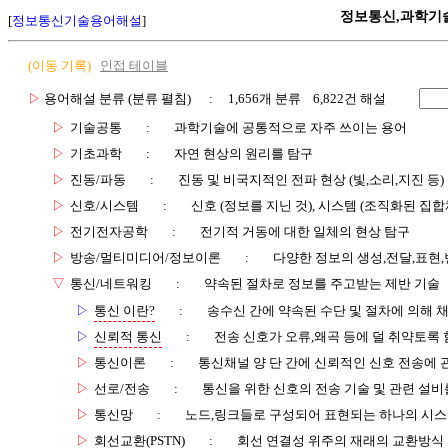
정보통신,과학기
[
정보통신기술용어해설
]
(이동 기록)
인접 테이블
▷
용어해설 분류 (분류 펼침)
: 1,656개 분류 6,822건 해설
▷
기술공통
:
과학기술에 공통적으로 자주 쓰이는 용어
▷
기초과학
:
자연 현상의 원리를 탐구
▷
진동/파동
:
진동 및 비국지적인 전파 현상 (빛,소리,지진 등)
▷
신호/시스템
:
신호 (정보를 지닌 것), 시스템 (조직화된 집합
▷
전기전자공학
:
전기적 거동에 대한 일체의 현상 탐구
▷
방송/멀티미디어/정보이론
:
다양한 정보의 생성,전달,표현
▽
통신/네트워킹
:
약속된 절차로 정보를 주고받는 제반 기술
▷
통신 이란?
:
송수신 간에 약속된 수단 및 절차에 의해 
▷
신뢰적 통신
:
전송 신호가 오류,왜곡 등에 덜 취약토록 
▷
통신이론
:
통신채널 양 단 간에 신뢰적인 신호 전송에
▷
선로/전송
:
통신을 위한 신호의 전송 기술 및 관련 설비
▷
통신망
:
노드,링크들로 구성되어 표현되는 하나의 시
▷
회선교환(PSTN)
:
회선 연결성 위주의 재래의 교환방식