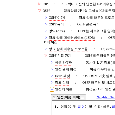
▷
RIP
:
거리벡터 기반의 단순한 IGP 라우팅
▽
OSPF
:
링크상태 기반의 고성능 IGP 라우
▷
OSPF 이란?
:
링크 상태 라우팅 프로토콜
▷
OSPF 용어
:
OSPF 관련 용어
▷
영역 (Area)
:
OSPF는 네트워크를 영역(
▷
링크 상태 데이터베이스 (LSDB)
:
OS
터베이스
▷
링크 상태 라우팅 프로토콜
:
Dijkstr
▽
OSPF 인접 관계
:
OSPF 라우터들은 
▷
이웃 라우터
:
동시에 같은 링크(
▷
인접 관계 형성
:
이웃 라우터들 간
▷
Hello 패킷
:
OSPF에서 이웃 탐색
▷
링크 상태
:
OSPF 라우터 및 네
▽
인접 테이블
:
형성된 OSPF 인접
1. 인접(이웃,피어) ...
Neighbor Tabl
1. 인접(이웃,
피어
) 및 인접(이웃,
피