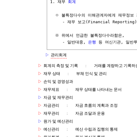
1. 재무 
회계
  ㅇ 불특정다수의 이해관계자에게 재무정보 
     - 재무 보고(Financial Reporti
  ※ 위에서 언급한 불특정다수라함은,

     - 일반대중, 
은행
 등 여신기관, 일반
▷
관리회계
▷
회계의 측정 및 기록
:
거래를 계량하고 기록하
▷
재무 상태
:
부채 인식 및 관리
▷
손익 및 경영성과
▷
재무제표
:
재무 상태를 나타내는 문서
▷
자금 및 재무관리
▷
자금관리
:
자금 흐름의 계획과 조정
▷
재무관리
:
자금 조달과 운용
▷
원가 및 예산관리
▷
예산관리
:
예산 수립과 집행의 통제