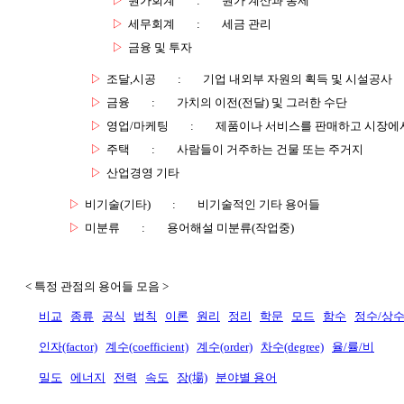
▷
원가회계
:
원가 계산과 통제
▷
세무회계
:
세금 관리
▷
금융 및 투자
▷
조달,시공
:
기업 내외부 자원의 획득 및 시설공사
▷
금융
:
가치의 이전(전달) 및 그러한 수단
▷
영업/마케팅
:
제품이나 서비스를 판매하고 시장에
▷
주택
:
사람들이 거주하는 건물 또는 주거지
▷
산업경영 기타
▷
비기술(기타)
:
비기술적인 기타 용어들
▷
미분류
:
용어해설 미분류(작업중)
< 특정 관점의 용어들 모음 >
비교
종류
공식
법칙
이론
원리
정리
학문
모드
함수
정수/상
인자(factor)
계수(coefficient)
계수(order)
차수(degree)
율/률/비
밀도
에너지
전력
속도
장(場)
분야별 용어