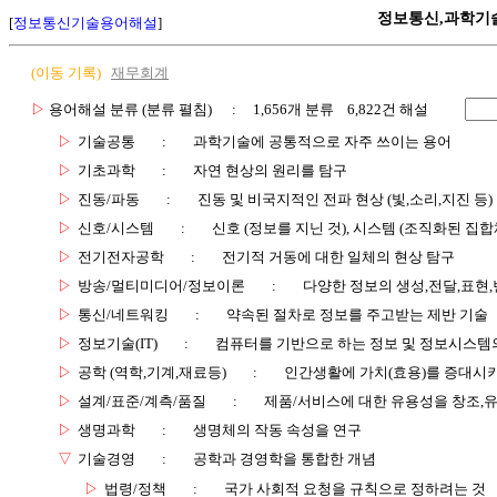
정보통신,과학기
[
정보통신기술용어해설
]
(이동 기록)
재무회계
▷
용어해설 분류 (분류 펼침)
: 1,656개 분류 6,822건 해설
▷
기술공통
:
과학기술에 공통적으로 자주 쓰이는 용어
▷
기초과학
:
자연 현상의 원리를 탐구
▷
진동/파동
:
진동 및 비국지적인 전파 현상 (빛,소리,지진 등)
▷
신호/시스템
:
신호 (정보를 지닌 것), 시스템 (조직화된 집합
▷
전기전자공학
:
전기적 거동에 대한 일체의 현상 탐구
▷
방송/멀티미디어/정보이론
:
다양한 정보의 생성,전달,표현
▷
통신/네트워킹
:
약속된 절차로 정보를 주고받는 제반 기술
▷
정보기술(IT)
:
컴퓨터를 기반으로 하는 정보 및 정보시스템의
▷
공학 (역학,기계,재료등)
:
인간생활에 가치(효용)를 증대시
▷
설계/표준/계측/품질
:
제품/서비스에 대한 유용성을 창조,
▷
생명과학
:
생명체의 작동 속성을 연구
▽
기술경영
:
공학과 경영학을 통합한 개념
▷
법령/정책
:
국가 사회적 요청을 규칙으로 정하려는 것