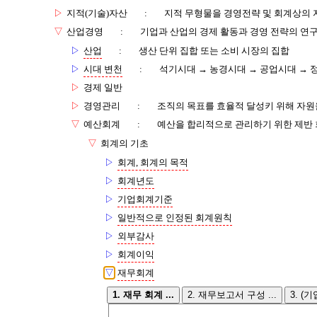
▷
지적(기술)자산
:
지적 무형물을 경영전략 및 회계상의
▽
산업경영
:
기업과 산업의 경제 활동과 경영 전략의 연
▷
산업
:
생산 단위 집합 또는 소비 시장의 집합
▷
시대 변천
:
석기시대 → 농경시대 → 공업시대 → 
▷
경제 일반
▷
경영관리
:
조직의 목표를 효율적 달성키 위해 자원을
▽
예산회계
:
예산을 합리적으로 관리하기 위한 제반 
▽
회계의 기초
▷
회계, 회계의 목적
▷
회계년도
▷
기업회계기준
▷
일반적으로 인정된 회계원칙
▷
외부감사
▷
회계이익
▽
재무회계
1. 재무 회계 ...
2. 재무보고서 구성 ...
3. (