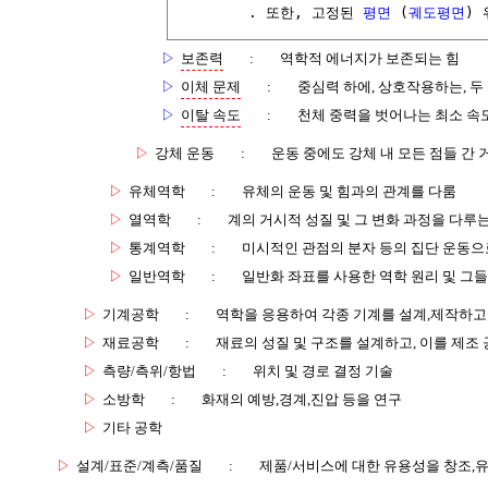
        . 또한, 고정된 
평면
 (
궤도평면
)
▷
보존력
:
역학적 에너지가 보존되는 힘
▷
이체 문제
:
중심력 하에, 상호작용하는, 두
▷
이탈 속도
:
천체 중력을 벗어나는 최소 속
▷
강체 운동
:
운동 중에도 강체 내 모든 점들 간
▷
유체역학
:
유체의 운동 및 힘과의 관계를 다룸
▷
열역학
:
계의 거시적 성질 및 그 변화 과정을 다루
▷
통계역학
:
미시적인 관점의 분자 등의 집단 운동
▷
일반역학
:
일반화 좌표를 사용한 역학 원리 및 그
▷
기계공학
:
역학을 응용하여 각종 기계를 설계,제작하고
▷
재료공학
:
재료의 성질 및 구조를 설계하고, 이를 제조
▷
측량/측위/항법
:
위치 및 경로 결정 기술
▷
소방학
:
화재의 예방,경계,진압 등을 연구
▷
기타 공학
▷
설계/표준/계측/품질
:
제품/서비스에 대한 유용성을 창조,