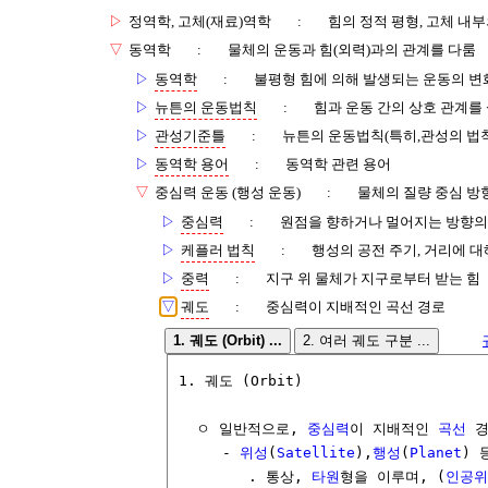
▷
정역학, 고체(재료)역학
:
힘의 정적 평형, 고체 내
▽
동역학
:
물체의 운동과 힘(외력)과의 관계를 다룸
▷
동역학
:
불평형 힘에 의해 발생되는 운동의 변
▷
뉴튼의 운동법칙
:
힘과 운동 간의 상호 관계를
▷
관성기준틀
:
뉴튼의 운동법칙(특히,관성의 법
▷
동역학 용어
:
동역학 관련 용어
▽
중심력 운동 (행성 운동)
:
물체의 질량 중심 방
▷
중심력
:
원점을 향하거나 멀어지는 방향의 
▷
케플러 법칙
:
행성의 공전 주기, 거리에 대
▷
중력
:
지구 위 물체가 지구로부터 받는 힘
▽
궤도
:
중심력이 지배적인 곡선 경로
1. 궤도 (Orbit) ...
2. 여러 궤도 구분 ...
1. 궤도 (Orbit)

  ㅇ 일반적으로, 
중심력
이 지배적인 
곡선
 경
     - 
위성
(
Satellite
),
행성
(
Planet
) 
        . 통상, 
타원
형을 이루며, (
인공위