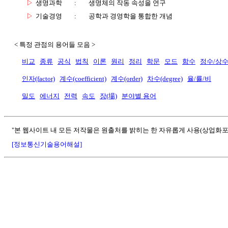
▷
생명과학
:
생명체의 작동 속성을 연구
▷
기술경영
:
공학과 경영학을 통합한 개념
< 특정 관점의 용어들 모음 >
비교
종류
공식
법칙
이론
원리
정리
학문
모드
함수
정수/상
인자(factor)
계수(coefficient)
계수(order)
차수(degree)
율/률/비
밀도
에너지
전력
속도
장(場)
분야별 용어
"본 웹사이트 내 모든 저작물은 원출처를 밝히는 한 자유롭게 사용(상업화포
[정보통신기술용어해설]