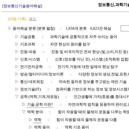
정보통신,과학기
[
정보통신기술용어해설
]
(이동 기록)
궤도
▷
용어해설 분류 (분류 펼침)
: 1,656개 분류 6,823건 해설
▷
기술공통
:
과학기술에 공통적으로 자주 쓰이는 용어
▷
기초과학
:
자연 현상의 원리를 탐구
▷
진동/파동
:
진동 및 비국지적인 전파 현상 (빛,소리,지진 등)
▷
신호/시스템
:
신호 (정보를 지닌 것), 시스템 (조직화된 집합
▷
전기전자공학
:
전기적 거동에 대한 일체의 현상 탐구
▷
방송/멀티미디어/정보이론
:
다양한 정보의 생성,전달,표현
▷
통신/네트워킹
:
약속된 절차로 정보를 주고받는 제반 기술
▷
정보기술(IT)
:
컴퓨터를 기반으로 하는 정보 및 정보시스템의
▽
공학 (역학,기계,재료등)
:
인간생활에 가치(효용)를 증대시
▷
기술,공학 이란?
:
자연과학적 법칙을 응용하여 편리성,
▽
역학 분야
:
힘이 작용할 때의 물체의 운동을 다루는 학
▷
역학
:
힘이 작용할 때의 물체의 운동을 다룸
▷
역학 용어
:
역학 기초 용어