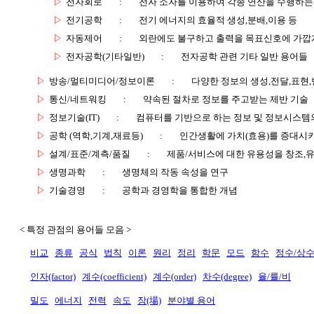
▷
전자회로
:
전자 소자를 이용하여 각종 연산을 수행하는
▷
전기공학
:
전기 에너지의 효율적 생성,분배,이용 등
▷
자동제어
:
외란에도 불구하고 출력을 목표신호에 가깝
▷
전자공학(기타일반)
:
전자공학 관련 기타 일반 용어들
▷
방송/멀티미디어/정보이론
:
다양한 정보의 생성,전달,표현
▷
통신/네트워킹
:
약속된 절차로 정보를 주고받는 제반 기술
▷
정보기술(IT)
:
컴퓨터를 기반으로 하는 정보 및 정보시스템의
▷
공학 (역학,기계,재료등)
:
인간생활에 가치(효용)를 증대시
▷
설계/표준/계측/품질
:
제품/서비스에 대한 유용성을 창조,
▷
생명과학
:
생명체의 작동 속성을 연구
▷
기술경영
:
공학과 경영학을 통합한 개념
< 특정 관점의 용어들 모음 >
비교
종류
공식
법칙
이론
원리
정리
학문
모드
함수
정수/상
인자(factor)
계수(coefficient)
계수(order)
차수(degree)
율/률/비
밀도
에너지
전력
속도
장(場)
분야별 용어