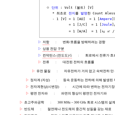
  ㅇ 
단위
 : Volt (볼트) [V] 

     * 최초로 
전지
를 
발명
한 Count Ales
     - 1 [V] = 1 [AΩ]  = 1 [
Ampere
]
             = 1 [J/C]  = 1 [
Joule
]
             = 1 [W/A]  = 1 [㎏ ㎡ /
▷
저항
:
변화/흐름을 방해하려는 경향
▷
상용 전압 구분
▷
컨덕턴스 (전도도) G
:
회로에서 전류가 흐르
▷
전류
:
대전된 전하의 흐름률
▷
유전 물질
:
자유전하가 거의 없고 속박전하 만
▷
정자계 (자성)
:
등속 운동하는 전하에 의해 발생된 
▷
전자계현상(시변장)
:
시간에 따라 변하는 전자기장
▷
평면 전자파
:
파면의 형상이 평면인 전자기파
▷
초고주파공학
:
300 MHz ~ 300 GHz 회로 시스템의 
▷
반도체
:
절연체나 전도체의 중간적 성질을 갖는 재료