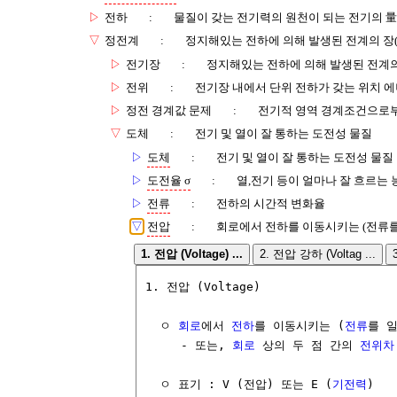
▷
전하
:
물질이 갖는 전기력의 원천이 되는 전기의 量
▽
정전계
:
정지해있는 전하에 의해 발생된 전계의 장(
▷
전기장
:
정지해있는 전하에 의해 발생된 전계의
▷
전위
:
전기장 내에서 단위 전하가 갖는 위치 
▷
정전 경계값 문제
:
전기적 영역 경계조건으로부
▽
도체
:
전기 및 열이 잘 통하는 도전성 물질
▷
도체
:
전기 및 열이 잘 통하는 도전성 물질
▷
도전율 σ
:
열,전기 등이 얼마나 잘 흐르는 
▷
전류
:
전하의 시간적 변화율
▽
전압
:
회로에서 전하를 이동시키는 (전류를
1. 전압 (Voltage) ...
2. 전압 강하 (Voltag ...
1. 전압 (Voltage)

  ㅇ 
회로
에서 
전하
를 이동시키는 (
전류
를 
     - 또는, 
회로
 상의 두 점 간의 
전위차
  ㅇ 표기 : V (전압) 또는 E (
기전력
)
