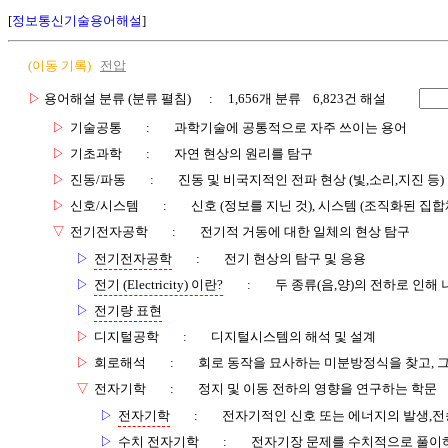
[
정보통신기술용어해설
]
(이동 기록)
전압
▷
용어해설 분류 (분류 펼침)
: 1,656개 분류 6,823건 해설
▷
기술공통
:
과학기술에 공통적으로 자주 쓰이는 용어
▷
기초과학
:
자연 현상의 원리를 탐구
▷
진동/파동
:
진동 및 비국지적인 전파 현상 (빛,소리,지진 등)
▷
신호/시스템
:
신호 (정보를 지닌 것), 시스템 (조직화된 집합
▽
전기전자공학
:
전기적 거동에 대한 일체의 현상 탐구
▷
전기전자공학
:
전기 현상의 탐구 및 응용
▷
전기 (Electricity) 이란?
:
두 종류(음,양)의 전하로 인해
▷
전기량 표현
▷
디지털공학
:
디지털시스템의 해석 및 설계
▷
회로해석
:
회로 동작을 묘사하는 미분방정식을 찾고, 그
▽
전자기학
:
정지 및 이동 전하의 영향을 연구하는 학문
▷
전자기학
:
전자기적인 신호 또는 에너지의 발생,전
▷
수치 전자기학
:
전자기장 문제를 수치적으로 풀이