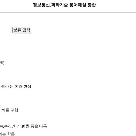
정보통신,과학기술 용어해설 종합
분류 검색
체)
 나타내는 여러 현상
 해를 구함
송,수신,처리,변환 등을 다룸
하는 학문