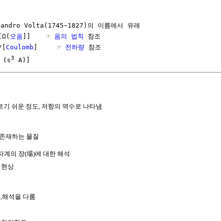
sandro Volta(1745~1827)의 이름에서 유래                    

[Ω(
오옴
]]    ☞ 
옴의 법칙
 참조

/[
Coulomb
]     ☞ 
전하량
 참조

3
 (s
 A)]
기 쉬운 정도, 저항의 역수로 나타냄
 존재하는 물질
자계의 장(場)에 대한 해석
 현상
설계,해석을 다룸