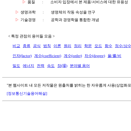
▷
품질
:
소비자 입장에서 본 제품/서비스에 대한 유용성
▷
생명과학
:
생명체의 작동 속성을 연구
▷
기술경영
:
공학과 경영학을 통합한 개념
< 특정 관점의 용어들 모음 >
비교
종류
공식
법칙
이론
원리
정리
학문
모드
함수
정수/상
인자(factor)
계수(coefficient)
계수(order)
차수(degree)
율/률/비
밀도
에너지
전력
속도
장(場)
분야별 용어
"본 웹사이트 내 모든 저작물은 원출처를 밝히는 한 자유롭게 사용(상업화포
[정보통신기술용어해설]