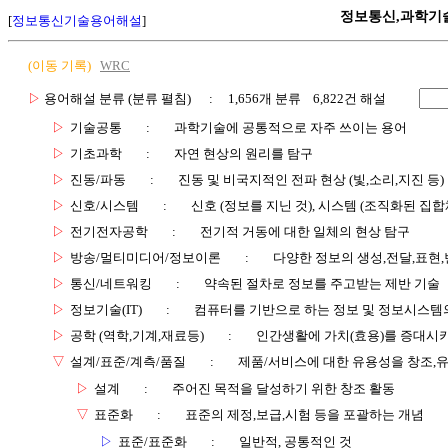
정보통신,과학기
[
정보통신기술용어해설
]
(이동 기록)
WRC
▷
용어해설 분류 (분류 펼침)
: 1,656개 분류 6,822건 해설
▷
기술공통
:
과학기술에 공통적으로 자주 쓰이는 용어
▷
기초과학
:
자연 현상의 원리를 탐구
▷
진동/파동
:
진동 및 비국지적인 전파 현상 (빛,소리,지진 등)
▷
신호/시스템
:
신호 (정보를 지닌 것), 시스템 (조직화된 집합
▷
전기전자공학
:
전기적 거동에 대한 일체의 현상 탐구
▷
방송/멀티미디어/정보이론
:
다양한 정보의 생성,전달,표현
▷
통신/네트워킹
:
약속된 절차로 정보를 주고받는 제반 기술
▷
정보기술(IT)
:
컴퓨터를 기반으로 하는 정보 및 정보시스템의
▷
공학 (역학,기계,재료등)
:
인간생활에 가치(효용)를 증대시
▽
설계/표준/계측/품질
:
제품/서비스에 대한 유용성을 창조,
▷
설계
:
주어진 목적을 달성하기 위한 창조 활동
▽
표준화
:
표준의 제정,보급,시험 등을 포괄하는 개념
▷
표준/표준화
:
일반적, 공통적인 것