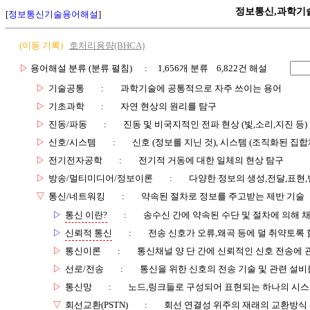
정보통신,과학기
[
정보통신기술용어해설
]
(이동 기록)
호처리용량(BHCA)
▷
용어해설 분류 (분류 펼침)
: 1,656개 분류 6,822건 해설
▷
기술공통
:
과학기술에 공통적으로 자주 쓰이는 용어
▷
기초과학
:
자연 현상의 원리를 탐구
▷
진동/파동
:
진동 및 비국지적인 전파 현상 (빛,소리,지진 등)
▷
신호/시스템
:
신호 (정보를 지닌 것), 시스템 (조직화된 집합
▷
전기전자공학
:
전기적 거동에 대한 일체의 현상 탐구
▷
방송/멀티미디어/정보이론
:
다양한 정보의 생성,전달,표현
▽
통신/네트워킹
:
약속된 절차로 정보를 주고받는 제반 기술
▷
통신 이란?
:
송수신 간에 약속된 수단 및 절차에 의해 
▷
신뢰적 통신
:
전송 신호가 오류,왜곡 등에 덜 취약토록 
▷
통신이론
:
통신채널 양 단 간에 신뢰적인 신호 전송에
▷
선로/전송
:
통신을 위한 신호의 전송 기술 및 관련 설비
▷
통신망
:
노드,링크들로 구성되어 표현되는 하나의 시
▽
회선교환(PSTN)
:
회선 연결성 위주의 재래의 교환방식