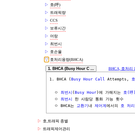
▷
호(呼)
▷
트래픽량
▷
CCS
▷
보류시간
▷
어랑
▷
최번시
▷
호손율
▽
호처리용량(BHCA)
1. BHCA (Busy Hour C ...
BHCA, 호처리 용량,
1. BHCA (
Busy Hour
Call
 Attempts, 
호
  ㅇ 
최번시
(
Busy Hour
)에 가해지는 
호(呼
  ㅇ 
최번시
 한 사람당 통화 가능 횟수

  ㅇ BHCA는 
교환기
내 
제어계
에서의 
호 처리
▷
호,트래픽 종별
▷
트래픽제어관리