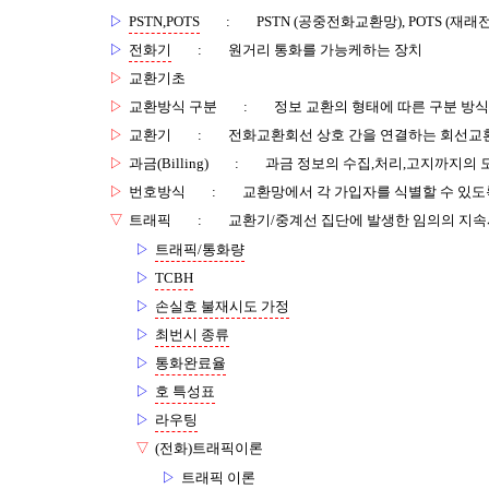
▷
PSTN,POTS
:
PSTN (공중전화교환망), POTS (재
▷
전화기
:
원거리 통화를 가능케하는 장치
▷
교환기초
▷
교환방식 구분
:
정보 교환의 형태에 따른 구분 방식
▷
교환기
:
전화교환회선 상호 간을 연결하는 회선교
▷
과금(Billing)
:
과금 정보의 수집,처리,고지까지의 
▷
번호방식
:
교환망에서 각 가입자를 식별할 수 있도
▽
트래픽
:
교환기/중계선 집단에 발생한 임의의 지속
▷
트래픽/통화량
▷
TCBH
▷
손실호 불재시도 가정
▷
최번시 종류
▷
통화완료율
▷
호 특성표
▷
라우팅
▽
(전화)트래픽이론
▷
트래픽 이론