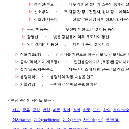
▷
중계선/루트
:
다수의 회선 설비가 소수의 중계선 설
▷
신호방식
:
두 지점 간 정보전달시, 원래 정보 이외
▷
신호망/지능망
:
신호망(통신망 제어 정보망), 지능
▷
무선/이동통신
:
무선에 의한 고정 및 이동 통신
▷
광통신
:
빛을 광섬유에 의해 유도하여 통신
▷
인터넷/데이터통신
:
데이터 통신 및 인터넷
▷
정보기술(IT)
:
컴퓨터를 기반으로 하는 정보 및 정보시스템의
▷
공학 (역학,기계,재료등)
:
인간생활에 가치(효용)를 증대시
▷
설계/표준/계측/품질
:
제품/서비스에 대한 유용성을 창조,
▷
생명과학
:
생명체의 작동 속성을 연구
▷
기술경영
:
공학과 경영학을 통합한 개념
< 특정 관점의 용어들 모음 >
비교
종류
공식
법칙
이론
원리
정리
학문
모드
함수
정수/상
인자(factor)
계수(coefficient)
계수(order)
차수(degree)
율/률/비