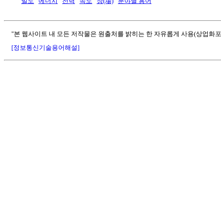
밀도
에너지
전력
속도
장(場)
분야별 용어
"본 웹사이트 내 모든 저작물은 원출처를 밝히는 한 자유롭게 사용(상업화포
[정보통신기술용어해설]